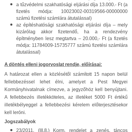
a tűzvédelmi szakhatósági eljárási díja 13.000.- Ft (a
fizetés módja: 10023002-00319566-00000000
számú fizetési számlára átutalással)
az építéshatósági szakhatósági eljárási díja – mely
kizárólag akkor fizetendő, ha a rendezvény
építményben lesz megtartva – 20.000,- Ft (a fizetés
módja: 11784009-15735777 számú fizetési számlára
átutalással)
A döntés elleni jogorvoslat rendje, előírásai:
A határozat ellen a közlésétől számított 15 napon belül
fellebbezéssel lehet élni, amelyet a Pest Megyei
Kormányhivatalnak címezve, a jegyzőhöz kell benyújtani.
A fellebbezés illetékköteles, az illetéket 5000 Ft értékű
illetékbélyeggel a fellebbezési kérelem előterjesztésekor
kell leróni.
Jogszabályok
23/2011. (III.8.) Korm. rendelet a zenés, táncos