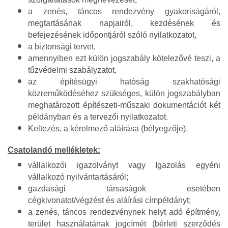
a zenés, táncos rendezvény gyakoriságáról,
megtartásának napjairól, kezdésének és
befejezésének időpontjáról szóló nyilatkozatot,
a biztonsági tervet,
amennyiben ezt külön jogszabály kötelezővé teszi, a
tűzvédelmi szabályzatot,
az építésügyi hatóság szakhatósági
közreműködéséhez szükséges, külön jogszabályban
meghatározott építészeti-műszaki dokumentációt két
példányban és a tervezői nyilatkozatot.
Keltezés, a kérelmező aláírása (bélyegzője).
Csatolandó mellékletek:
vállalkozói igazolványt vagy Igazolás egyéni
vállalkozó nyilvántartásáról;
gazdasági társaságok esetében
cégkivonatot/végzést és aláírási címpéldányt;
a zenés, táncos rendezvénynek helyt adó építmény,
terület használatának jogcímét (bérleti szerződés