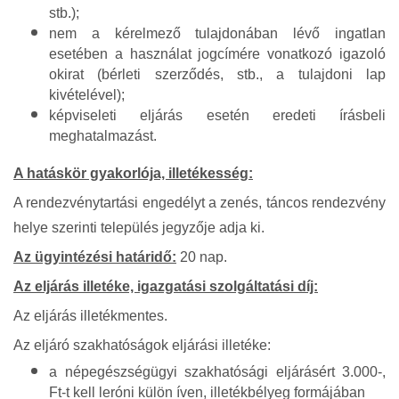
stb.);
nem a kérelmező tulajdonában lévő ingatlan
esetében a használat jogcímére vonatkozó igazoló
okirat (bérleti szerződés, stb., a tulajdoni lap
kivételével);
képviseleti eljárás esetén eredeti írásbeli
meghatalmazást.
A hatáskör gyakorlója, illetékesség:
A rendezvénytartási engedélyt a zenés, táncos rendezvény
helye szerinti település jegyzője adja ki.
Az ügyintézési határidő:
20 nap.
Az eljárás illetéke, igazgatási szolgáltatási díj:
Az eljárás illetékmentes.
Az eljáró szakhatóságok eljárási illetéke:
a népegészségügyi szakhatósági eljárásért 3.000-,
Ft-t kell leróni külön íven, illetékbélyeg formájában