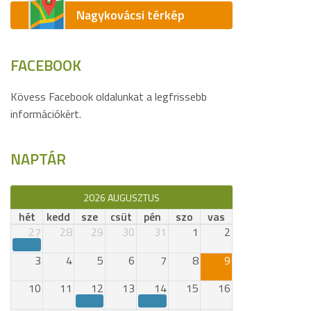
Nagykovácsi térkép
FACEBOOK
Kövess Facebook oldalunkat a legfrissebb
információkért.
NAPTÁR
2026 AUGUSZTUS
hét
kedd
sze
csüt
pén
szo
vas
27
28
29
30
31
1
2
3
4
5
6
7
8
9
10
11
12
13
14
15
16