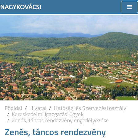
NAGYKOVÁCSI
Főoldal
Hivatal
Hatósági és Szervezési osztály
Kereskedelmi igazgatási ügyek
Zenés, táncos rendezvény engedélyezése
Zenés, táncos rendezvény