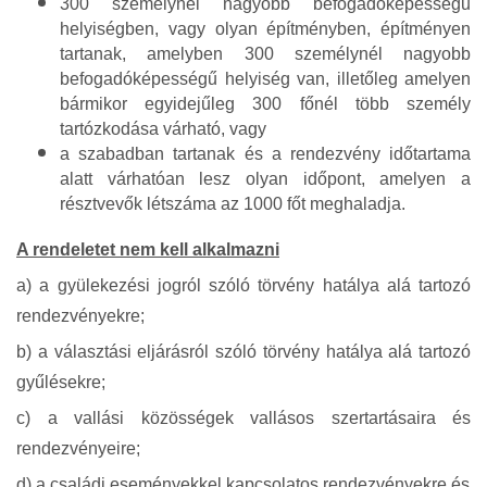
300 személynél nagyobb befogadóképességű
helyiségben, vagy olyan építményben, építményen
tartanak, amelyben 300 személynél nagyobb
befogadóképességű helyiség van, illetőleg amelyen
bármikor egyidejűleg 300 főnél több személy
tartózkodása várható, vagy
a szabadban tartanak és a rendezvény időtartama
alatt várhatóan lesz olyan időpont, amelyen a
résztvevők létszáma az 1000 főt meghaladja.
A rendeletet nem kell alkalmazni
a) a gyülekezési jogról szóló törvény hatálya alá tartozó
rendezvényekre;
b) a választási eljárásról szóló törvény hatálya alá tartozó
gyűlésekre;
c) a vallási közösségek vallásos szertartásaira és
rendezvényeire;
d) a családi eseményekkel kapcsolatos rendezvényekre és