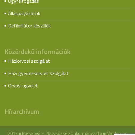
Ügyfélfogadás
Álláspályázatok
Defibrillátor készülék
Közérdekű információk
Háziorvosi szolgálat
Házi gyermekorvosi szolgálat
Orvosi ügyelet
Hírarchívum
2017 ■ Nagykovácsi Nagyközség Önkormányzata ■ Minden jog