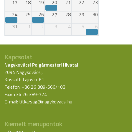
17
18
19
20
21
22
23
24
25
26
27
28
29
30
31
1
2
3
4
5
6
Kapcsolat
Nagykovácsi Polgármesteri Hivatal
2094 Nagykovácsi,
Kossuth Lajos u. 61.
Telefon: +36 26 389-566/103
Fax: +36 26 389-724
E-mail:
titkarsag@nagykovacsi.hu
Kiemelt menüpontok