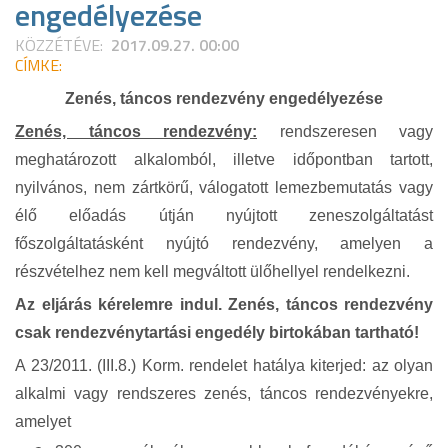
engedélyezése
KÖZZÉTÉVE:
2017.09.27. 00:00
CÍMKE:
Zenés, táncos rendezvény engedélyezése
Zenés, táncos rendezvény:
rendszeresen vagy
meghatározott alkalomból, illetve időpontban tartott,
nyilvános, nem zártkörű, válogatott lemezbemutatás vagy
élő előadás útján nyújtott zeneszolgáltatást
főszolgáltatásként nyújtó rendezvény, amelyen a
részvételhez nem kell megváltott ülőhellyel rendelkezni.
Az eljárás kérelemre indul. Zenés, táncos rendezvény
csak rendezvénytartási engedély birtokában tartható!
A 23/2011. (III.8.) Korm. rendelet hatálya kiterjed: az olyan
alkalmi vagy rendszeres zenés, táncos rendezvényekre,
amelyet