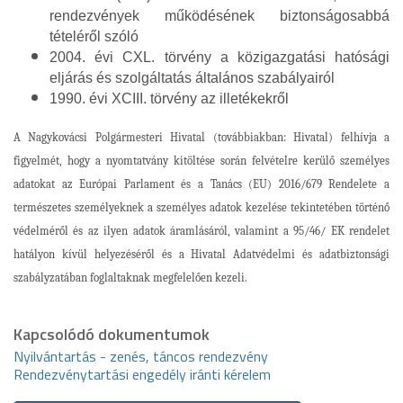
rendezvények működésének biztonságosabbá
tételéről szóló
2004. évi CXL. törvény a közigazgatási hatósági
eljárás és szolgáltatás általános szabályairól
1990. évi XCIII. törvény az illetékekről
A Nagykovácsi Polgármesteri Hivatal (továbbiakban: Hivatal) felhívja a
figyelmét, hogy a nyomtatvány kitöltése során felvételre kerülő személyes
adatokat
az Európai Parlament és a Tanács (EU) 2016/679 Rendelete a
természetes személyeknek a személyes adatok kezelése tekintetében történő
védelméről és az ilyen adatok áramlásáról, valamint a 95/46/ EK rendelet
hatályon kívül helyezéséről
és a Hivatal Adatvédelmi és adatbiztonsági
szabályzatában foglaltaknak megfelelően kezeli.
Kapcsolódó dokumentumok
Nyilvántartás - zenés, táncos rendezvény
Rendezvénytartási engedély iránti kérelem