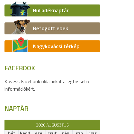
Hulladéknaptár
Befogott ebek
Nagykovácsi térkép
FACEBOOK
Kövess Facebook oldalunkat a legfrissebb
információkért.
NAPTÁR
2026 AUGUSZTUS
hét
kedd
sze
csüt
pén
szo
vas