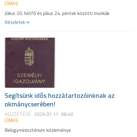
CÍMKE:
Július 20. hétfő és július 24. péntek közötti munkák
»
Részletek
Segítsünk idős hozzátartozóinknak az
okmánycserében!
KÖZZÉTÉVE:
2026.07.17. 08:40
CÍMKE:
Belügyminisztérium közleménye