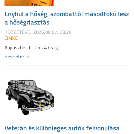
Enyhül a hőség, szombattól másodfokú lesz
a hőségriasztás
KÖZZÉTÉVE:
2026.08.07. 08:26
CÍMKE:
Augusztus 11-én 24 óráig
»
Részletek
Veterán és különleges autók felvonulása