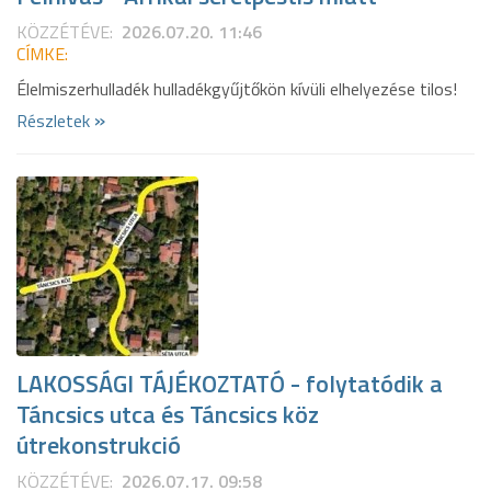
KÖZZÉTÉVE:
2026.07.20. 11:46
CÍMKE:
Élelmiszerhulladék hulladékgyűjtőkön kívüli elhelyezése tilos!
»
Részletek
LAKOSSÁGI TÁJÉKOZTATÓ - folytatódik a
Táncsics utca és Táncsics köz
útrekonstrukció
KÖZZÉTÉVE:
2026.07.17. 09:58