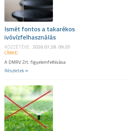
Ismét fontos a takarékos
ivóvízfelhasználás
KÖZZÉTÉVE:
2026.07.28. 09:20
CÍMKE:
A DMRV Zrt. figyelemfelhívása
»
Részletek