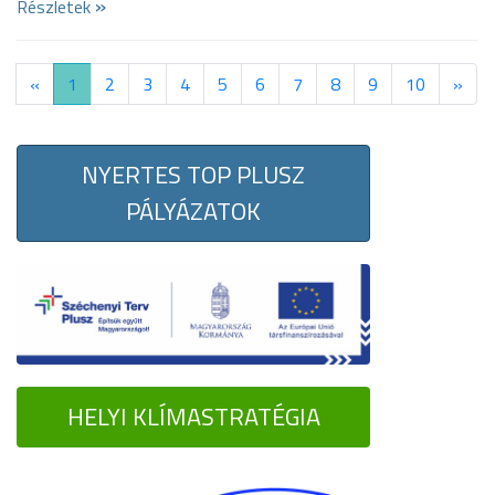
»
Részletek
«
1
2
3
4
5
6
7
8
9
10
»
NYERTES TOP PLUSZ
PÁLYÁZATOK
HELYI KLÍMASTRATÉGIA