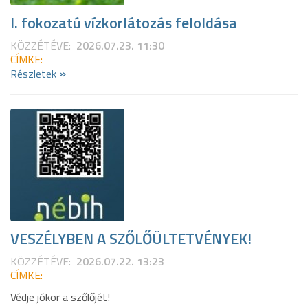
I. fokozatú vízkorlátozás feloldása
KÖZZÉTÉVE:
2026.07.23. 11:30
CÍMKE:
»
Részletek
VESZÉLYBEN A SZŐLŐÜLTETVÉNYEK!
KÖZZÉTÉVE:
2026.07.22. 13:23
CÍMKE:
Védje jókor a szőlőjét!