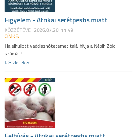
Figyelem - Afrikai serétpestis miatt
KÖZZÉTÉVE:
2026.07.20. 11:49
CÍMKE:
Ha elhullott vaddisznótetemet talál hívja a Nébih Zöld
számát!
»
Részletek
Felhívás - Afrikai serétpestis miatt