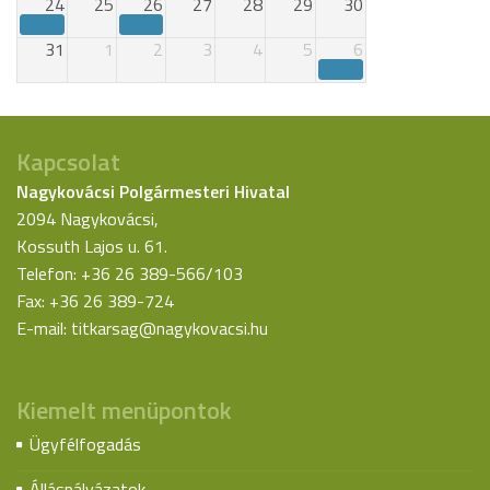
24
25
26
27
28
29
30
31
1
2
3
4
5
6
Kapcsolat
Nagykovácsi Polgármesteri Hivatal
2094 Nagykovácsi,
Kossuth Lajos u. 61.
Telefon: +36 26 389-566/103
Fax: +36 26 389-724
E-mail:
titkarsag@nagykovacsi.hu
Kiemelt menüpontok
Ügyfélfogadás
Álláspályázatok