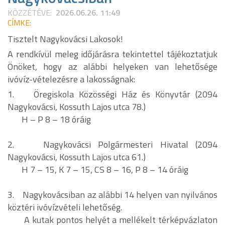
KÖZZÉTÉVE:
2026.06.26. 11:49
CÍMKE:
Tisztelt Nagykovácsi Lakosok!
A rendkívül meleg időjárásra tekintettel tájékoztatjuk
Önöket, hogy az alábbi helyeken van lehetősége
ivóvíz-vételezésre a lakosságnak:
1. Öregiskola Közösségi Ház és Könyvtár (2094
Nagykovácsi, Kossuth Lajos utca 78.)
H – P 8 – 18 óráig
2. Nagykovácsi Polgármesteri Hivatal (2094
Nagykovácsi, Kossuth Lajos utca 61.)
H 7 – 15, K 7 – 15, CS 8 – 16, P 8 – 14 óráig
3. Nagykovácsiban az alábbi 14 helyen van nyilvános
köztéri ivóvízvételi lehetőség.
A kutak pontos helyét a mellékelt térképvázlaton