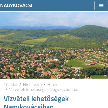
NAGYKOVÁCSI
Főoldal
Hírfolyam
Hírek
Vízvételi lehetőségek Nagykovácsiban
Vízvételi lehetőségek
Nagykovácsiban