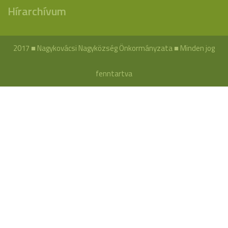
Hírarchívum
2017 ■ Nagykovácsi Nagyközség Önkormányzata ■ Minden jog
fenntartva