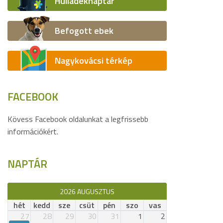
Hulladéknaptár
Befogott ebek
Nagykovácsi térkép
FACEBOOK
Kövess Facebook oldalunkat a legfrissebb
információkért.
NAPTÁR
2026 AUGUSZTUS
hét
kedd
sze
csüt
pén
szo
vas
27
28
29
30
31
1
2