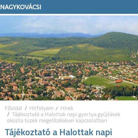
NAGYKOVÁCSI
Főoldal
Hírfolyam
Hírek
Tájékoztató a Halottak napi gyertya gyújtások
okozta tüzek megelőzésével kapcsolatban
Tájékoztató a Halottak napi