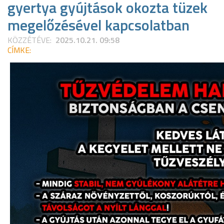
gyertya gyújtások okozta tüzek
megelőzésével kapcsolatban
KÖZZÉTÉVE:
2025.10.21. 09:58
CÍMKE: