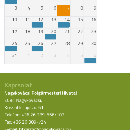
3
4
5
6
7
8
9
10
11
12
13
14
15
16
17
18
19
20
21
22
23
24
25
26
27
28
29
30
31
1
2
3
4
5
6
Kapcsolat
Nagykovácsi Polgármesteri Hivatal
2094 Nagykovácsi,
Kossuth Lajos u. 61.
Telefon: +36 26 389-566/103
Fax: +36 26 389-724
E-mail:
titkarsag@nagykovacsi.hu