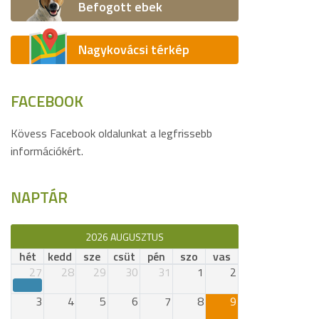
Befogott ebek
Nagykovácsi térkép
FACEBOOK
Kövess Facebook oldalunkat a legfrissebb
információkért.
NAPTÁR
2026 AUGUSZTUS
hét
kedd
sze
csüt
pén
szo
vas
27
28
29
30
31
1
2
3
4
5
6
7
8
9