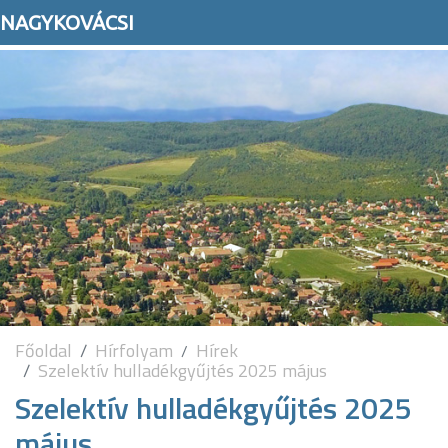
NAGYKOVÁCSI
Főoldal
Hírfolyam
Hírek
Szelektív hulladékgyűjtés 2025 május
Szelektív hulladékgyűjtés 2025
május