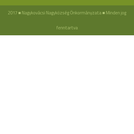
2017 ■ Nagykovácsi Nagyközség Önkormányzata ■ Minden jog
fenntartva