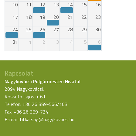
10
11
12
13
14
15
16
17
18
19
20
21
22
23
24
25
26
27
28
29
30
31
1
2
3
4
5
6
Kapcsolat
Nagykovácsi Polgármesteri Hivatal
2094 Nagykovácsi,
Kossuth Lajos u. 61.
Telefon: +36 26 389-566/103
Fax: +36 26 389-724
E-mail:
titkarsag@nagykovacsi.hu