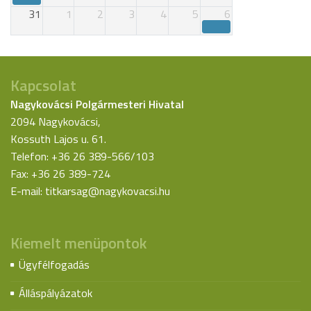
31
1
2
3
4
5
6
Kapcsolat
Nagykovácsi Polgármesteri Hivatal
2094 Nagykovácsi,
Kossuth Lajos u. 61.
Telefon: +36 26 389-566/103
Fax: +36 26 389-724
E-mail:
titkarsag@nagykovacsi.hu
Kiemelt menüpontok
Ügyfélfogadás
Álláspályázatok