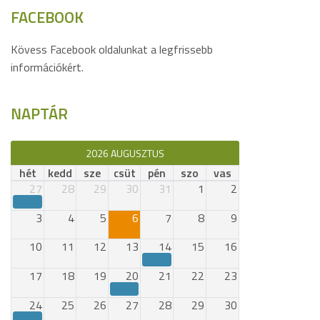
FACEBOOK
Kövess Facebook oldalunkat a legfrissebb
információkért.
NAPTÁR
2026 AUGUSZTUS
hét
kedd
sze
csüt
pén
szo
vas
27
28
29
30
31
1
2
3
4
5
6
7
8
9
10
11
12
13
14
15
16
17
18
19
20
21
22
23
24
25
26
27
28
29
30