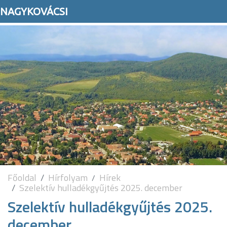
NAGYKOVÁCSI
Főoldal
Hírfolyam
Hírek
Szelektív hulladékgyűjtés 2025. december
Szelektív hulladékgyűjtés 2025.
december