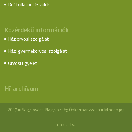
Defibrillátor készülék
Közérdekű információk
Háziorvosi szolgálat
Házi gyermekorvosi szolgálat
Orvosi ügyelet
Hírarchívum
2017 ■ Nagykovácsi Nagyközség Önkormányzata ■ Minden jog
fenntartva