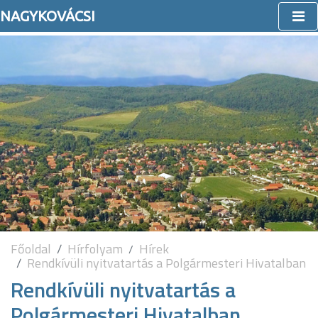
NAGYKOVÁCSI
Főoldal
Hírfolyam
Hírek
Rendkívüli nyitvatartás a Polgármesteri Hivatalban
Rendkívüli nyitvatartás a
Polgármesteri Hivatalban