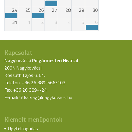
24
25
26
27
28
29
30
31
1
2
3
4
5
6
Kapcsolat
Nagykovácsi Polgármesteri Hivatal
2094 Nagykovácsi,
Kossuth Lajos u. 61.
Telefon: +36 26 389-566/103
Fax: +36 26 389-724
E-mail:
titkarsag@nagykovacsi.hu
Kiemelt menüpontok
Ügyfélfogadás