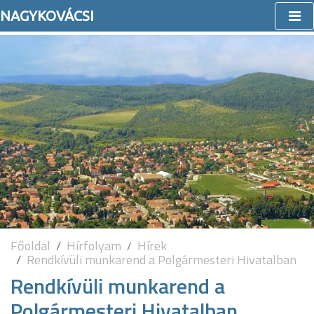
NAGYKOVÁCSI
Főoldal
Hírfolyam
Hírek
Rendkívüli munkarend a Polgármesteri Hivatalban
Rendkívüli munkarend a
Polgármesteri Hivatalban