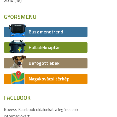
2014 (18)
GYORSMENÜ
Busz menetrend
Hulladéknaptár
Befogott ebek
Nagykovácsi térkép
FACEBOOK
Kövess Facebook oldalunkat a legfrissebb
információkért.