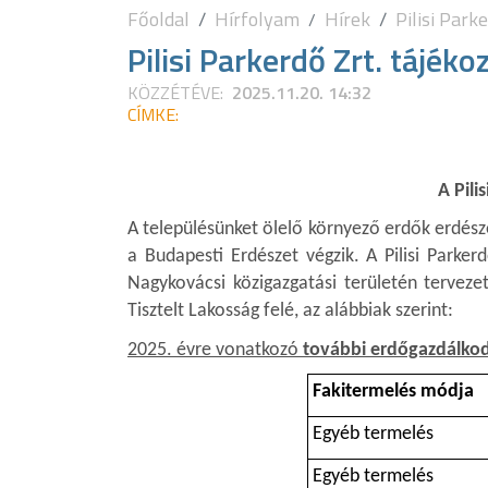
Főoldal
Hírfolyam
Hírek
Pilisi Park
Pilisi Parkerdő Zrt. tájéko
KÖZZÉTÉVE:
2025.11.20. 14:32
CÍMKE:
A Pili
A településünket ölelő környező erdők erdészet
a Budapesti Erdészet végzik. A Pilisi Parke
Nagykovácsi közigazgatási területén terveze
Tisztelt Lakosság felé, az alábbiak szerint:
2025. évre vonatkozó
további erdőgazdálkod
Fakitermelés módja
Egyéb termelés
Egyéb termelés