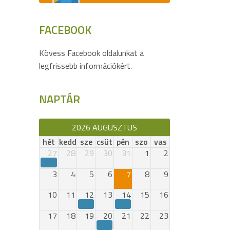
FACEBOOK
Kövess Facebook oldalunkat a
legfrissebb információkért.
NAPTÁR
2026 AUGUSZTUS
hét
kedd
sze
csüt
pén
szo
vas
27
28
29
30
31
1
2
3
4
5
6
7
8
9
10
11
12
13
14
15
16
17
18
19
20
21
22
23