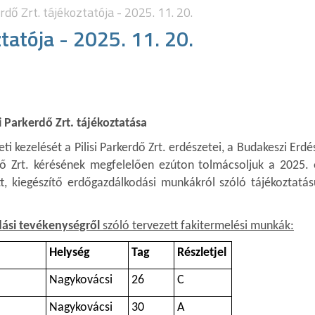
erdő Zrt. tájékoztatója - 2025. 11. 20.
ztatója - 2025. 11. 20.
si Parkerdő Zrt. tájékoztatása
i kezelését a Pilisi Parkerdő Zrt. erdészetei, a Budakeszi Erdé
rdő Zrt. kérésének megfelelően ezúton tolmácsoljuk a 2025.
tt, kiegészítő erdőgazdálkodási munkákról szóló tájékoztatá
ási tevékenységről
szóló tervezett fakitermelési munkák:
Helység
Tag
Részletjel
Nagykovácsi
26
C
Nagykovácsi
30
A