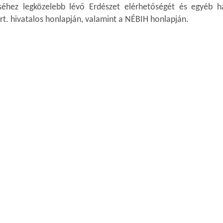
séhez legközelebb lévő Erdészet elérhetőségét és egyéb h
Zrt. hivatalos honlapján, valamint a NÉBIH honlapján.