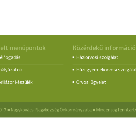
elt menüpontok
Közérdekű információ
élfogadás
Háziorvosi szolgálat
spályázatok
Házi gyermekorvosi szolgála
rillátor készülék
Orvosi ügyelet
017 ■ Nagykovácsi Nagyközség Önkormányzata ■ Minden jog fenntart