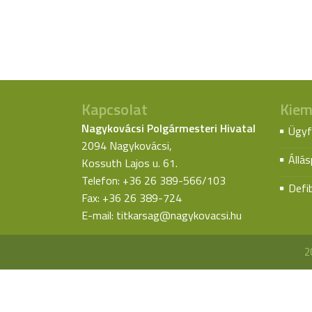
Kapcsolat
Kiem
Nagykovácsi Polgármesteri Hivatal
Ügyf
2094 Nagykovácsi,
Állá
Kossuth Lajos u. 61.
Telefon: +36 26 389-566/103
Defib
Fax: +36 26 389-724
E-mail:
titkarsag@nagykovacsi.hu
2