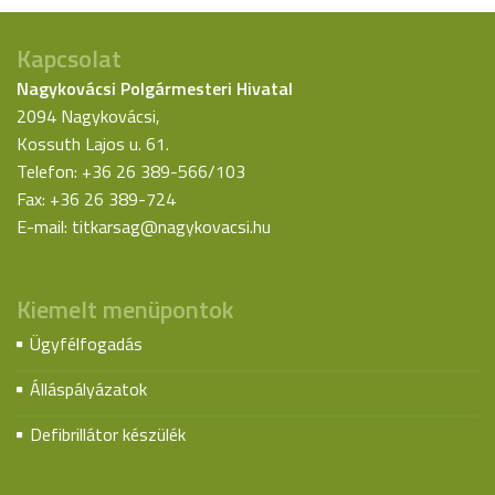
Kapcsolat
Nagykovácsi Polgármesteri Hivatal
2094 Nagykovácsi,
Kossuth Lajos u. 61.
Telefon: +36 26 389-566/103
Fax: +36 26 389-724
E-mail:
titkarsag@nagykovacsi.hu
Kiemelt menüpontok
Ügyfélfogadás
Álláspályázatok
Defibrillátor készülék