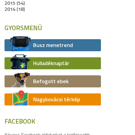
2015 (54)
2014 (18)
GYORSMENÜ
Busz menetrend
Hulladéknaptár
Befogott ebek
Nagykovácsi térkép
FACEBOOK
Kövess Facebook oldalunkat a legfrissebb