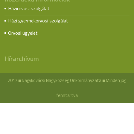
Háziorvosi szolgálat
Házi gyermekorvosi szolgálat
Orvosi ügyelet
Hírarchívum
2017 ■ Nagykovácsi Nagyközség Önkormányzata ■ Minden jog
fenntartva