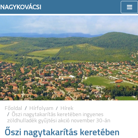
NAGYKOVÁCSI
Főoldal
Hírfolyam
Hírek
Őszi nagytakarítás keretében ingyenes
zöldhulladék gyűjtési akció november 30-án
Őszi nagytakarítás keretében