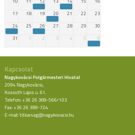
10
11
12
13
14
15
16
17
18
19
20
21
22
23
24
25
26
27
28
29
30
31
1
2
3
4
5
6
Kapcsolat
Nagykovácsi Polgármesteri Hivatal
2094 Nagykovácsi,
Kossuth Lajos u. 61.
Telefon: +36 26 389-566/103
Fax: +36 26 389-724
E-mail:
titkarsag@nagykovacsi.hu