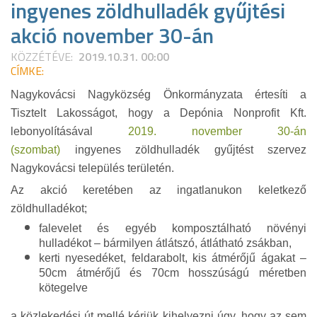
ingyenes zöldhulladék gyűjtési
akció november 30-án
KÖZZÉTÉVE:
2019.10.31. 00:00
CÍMKE:
Nagykovácsi Nagyközség Önkormányzata értesíti a
Tisztelt Lakosságot, hogy a Depónia Nonprofit Kft.
lebonyolításával
2019. november 30-án
(szombat)
ingyenes zöldhulladék gyűjtést szervez
Nagykovácsi település területén.
Az akció keretében az ingatlanukon keletkező
zöldhulladékot;
falevelet és egyéb komposztálható növényi
hulladékot – bármilyen átlátszó, átlátható zsákban,
kerti nyesedéket, feldarabolt, kis átmérőjű ágakat –
50cm átmérőjű és 70cm hosszúságú méretben
kötegelve
a közlekedési út mellé kérjük kihelyezni úgy, hogy az sem