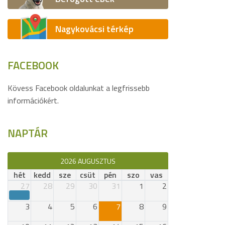
Nagykovácsi térkép
FACEBOOK
Kövess Facebook oldalunkat a legfrissebb
információkért.
NAPTÁR
2026 AUGUSZTUS
hét
kedd
sze
csüt
pén
szo
vas
27
28
29
30
31
1
2
3
4
5
6
7
8
9