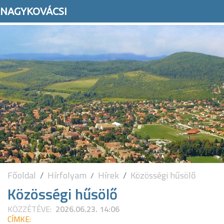
NAGYKOVÁCSI
Főoldal
Hírfolyam
Hírek
Közösségi hűsölő
Közösségi hűsölő
KÖZZÉTÉVE:
2026.06.23. 14:06
CÍMKE: