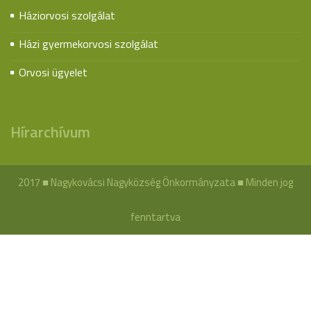
Háziorvosi szolgálat
Házi gyermekorvosi szolgálat
Orvosi ügyelet
Hírarchívum
2017 ■ Nagykovácsi Nagyközség Önkormányzata ■ Minden jog
fenntartva