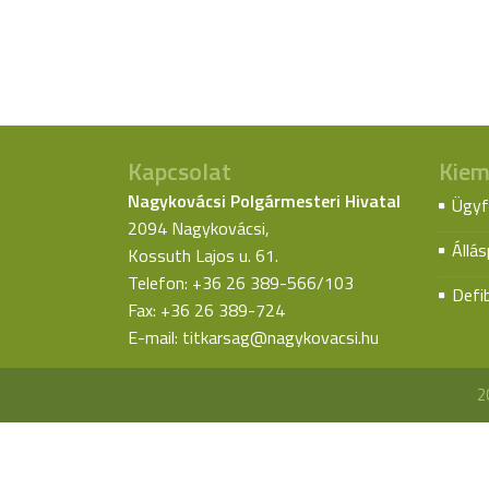
Kapcsolat
Kiem
Nagykovácsi Polgármesteri Hivatal
Ügyf
2094 Nagykovácsi,
Állá
Kossuth Lajos u. 61.
Telefon: +36 26 389-566/103
Defib
Fax: +36 26 389-724
E-mail:
titkarsag@nagykovacsi.hu
2