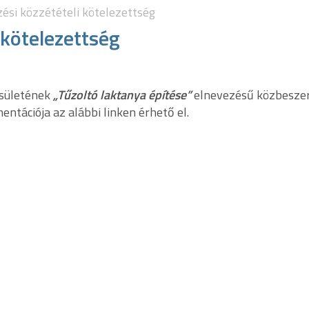
ési közzétételi kötelezettség
 kötelezettség
esületének
„Tűzoltó laktanya építése”
elnevezésű közbeszer
entációja az alábbi linken érhető el.