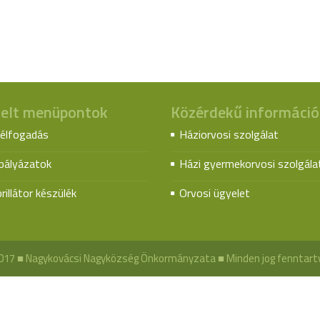
elt menüpontok
Közérdekű információ
élfogadás
Háziorvosi szolgálat
spályázatok
Házi gyermekorvosi szolgála
rillátor készülék
Orvosi ügyelet
017 ■ Nagykovácsi Nagyközség Önkormányzata ■ Minden jog fenntart