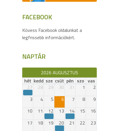
FACEBOOK
Kövess Facebook oldalunkat a
legfrissebb információkért.
NAPTÁR
2026 AUGUSZTUS
hét
kedd
sze
csüt
pén
szo
vas
27
28
29
30
31
1
2
3
4
5
6
7
8
9
10
11
12
13
14
15
16
17
18
19
20
21
22
23