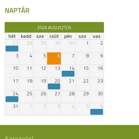
NAPTÁR
2026 AUGUSZTUS
hét
kedd
sze
csüt
pén
szo
vas
27
28
29
30
31
1
2
3
4
5
6
7
8
9
10
11
12
13
14
15
16
17
18
19
20
21
22
23
24
25
26
27
28
29
30
31
1
2
3
4
5
6
Kapcsolat