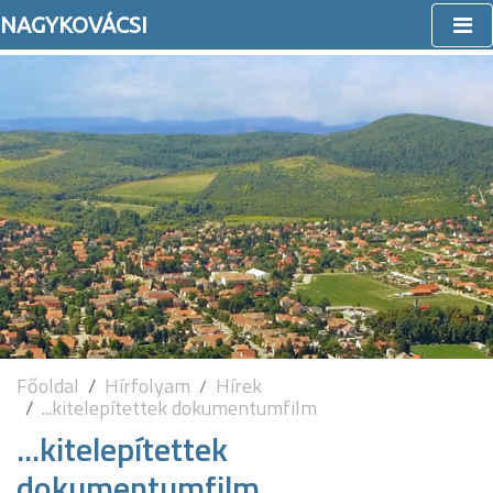
NAGYKOVÁCSI
Főoldal
Hírfolyam
Hírek
...kitelepítettek dokumentumfilm
...kitelepítettek
dokumentumfilm