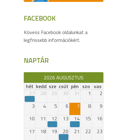
FACEBOOK
Kövess Facebook oldalunkat a
legfrissebb információkért.
NAPTÁR
2026 AUGUSZTUS
hét
kedd
sze
csüt
pén
szo
vas
27
28
29
30
31
1
2
3
4
5
6
7
8
9
10
11
12
13
14
15
16
17
18
19
20
21
22
23