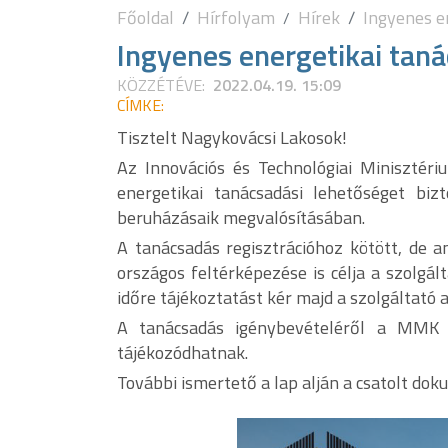
Főoldal
Hírfolyam
Hírek
Ingyenes e
Ingyenes energetikai tan
KÖZZÉTÉVE:
2022.04.19. 15:09
CÍMKE:
Tisztelt Nagykovácsi Lakosok!
Az Innovációs és Technológiai Miniszté
energetikai tanácsadási lehetőséget biz
beruházásaik megvalósításában.
A tanácsadás regisztrációhoz kötött, de 
országos feltérképezése is célja a szolgá
időre tájékoztatást kér majd a szolgáltató
A tanácsadás igénybevételéről a MMK s
tájékozódhatnak.
További ismertető a lap alján a csatolt do