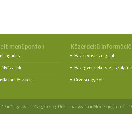
elt menüpontok
Közérdekű információ
élfogadás
Háziorvosi szolgálat
spályázatok
Házi gyermekorvosi szolgála
rillátor készülék
Orvosi ügyelet
017 ■ Nagykovácsi Nagyközség Önkormányzata ■ Minden jog fenntart