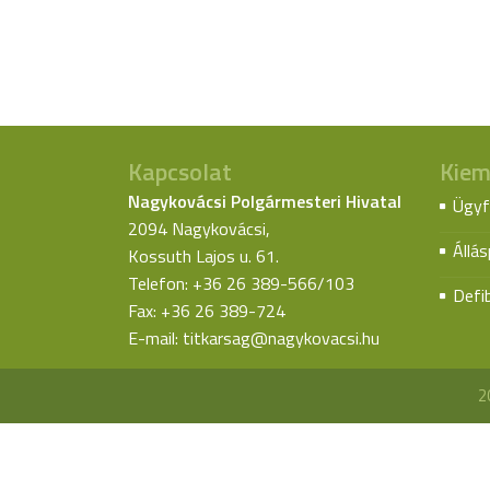
Kapcsolat
Kiem
Nagykovácsi Polgármesteri Hivatal
Ügyf
2094 Nagykovácsi,
Állá
Kossuth Lajos u. 61.
Telefon: +36 26 389-566/103
Defib
Fax: +36 26 389-724
E-mail:
titkarsag@nagykovacsi.hu
2