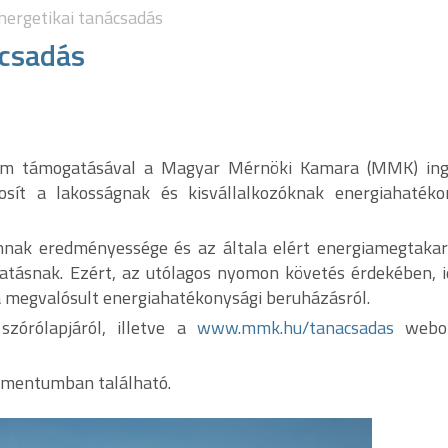
nergetikai tanácsadás
ácsadás
rium támogatásával a Magyar Mérnöki Kamara (MMK) in
tosít a lakosságnak és kisvállalkozóknak energiahatéko
annak eredményessége és az általa elért energiamegtakar
ltatásnak. Ezért, az utólagos nyomon követés érdekében, i
 a megvalósult energiahatékonysági beruházásról.
zórólapjáról, illetve a
www.mmk.hu/tanacsadas
webol
kumentumban található.