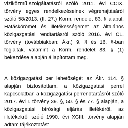
víziközmű-szolgáltatásról szóló 2011. évi CCIX.
törvény egyes rendelkezéseinek végrehajtásáról
szóló 58/2013. (II. 27.) Korm. rendelet 83. § alapul.
Hatáskörömet és illetékességemet az általános
közigazgatási rendtartásról szóló 2016. évi CL.
törvény (továbbiakban: Ákr.) 9. § és 16. §-ban
foglaltak, valamint a Korm. rendelet 83. § (1)
bekezdése alapján állapítottam meg.
A közigazgatási per lehetőségét az Ákr. 114. §
alapján biztosítottam, a közigazgatási perrel
kapcsolatban a közigazgatási perrendtartásról szóló
2017. évi I. törvény 39. §, 50. § és 77. § alapján, a
közigazgatási bírósági eljárás illetékéről, az
illetékekről szóló 1990. évi XCIII. törvény alapján
adtam tájékoztatást.