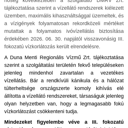
hőség következtében a szolgáltató DMRV Zrt.
tájékoztatása szerint a vízellátó rendszerek kiélezett
üzemben, maximális kihasználtsággal üzemeltek, és
a vízigények folyamatosan rekordközeli mértéket
mutattak a folyamatos ivóvízellátás biztosítása
érdekében 2026. 06. 30. napjától visszavonásig III.
fokozatú vízkorlátozás került elrendelésre.
A Duna Menti Regionális Vízmű Zrt. tájékoztatása
szerint a szolgáltatási területén fekvő településeken
jelenleg mindenhol zavartalan a vezetékes
vízellátás. Bár a rendkívüli kánikula és a hálózat
túlterheltsége országszerte komoly kihívás elé
állította a vízellátó rendszereket, társaságuk jelenleg
olyan helyzetben van, hogy a legmagasabb fokú
vízkorlátozást csökkenteni tudja.
Mindezeket figyelembe véve a III. fokozatú