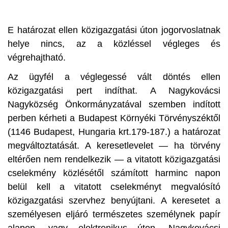
E határozat ellen közigazgatási úton jogorvoslatnak
helye nincs, az a közléssel végleges és
végrehajtható.
Az ügyfél a véglegessé vált döntés ellen
közigazgatási pert indíthat. A Nagykovácsi
Nagyközség Önkormányzatával szemben indított
perben kérheti a Budapest Környéki Törvényszéktől
(1146 Budapest, Hungaria krt.179-187.) a határozat
megváltoztatását. A keresetlevelet — ha törvény
eltérően nem rendelkezik — a vitatott közigazgatási
cselekmény közlésétől számított harminc napon
belül kell a vitatott cselekményt megvalósító
közigazgatási szervhez benyújtani. A keresetet a
személyesen eljáró természetes személynek papír
alapon, vagy elektronikus úton, Nagykovácsi