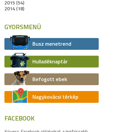
2015 (54)
2014 (18)
GYORSMENÜ
Busz menetrend
Hulladéknaptár
Befogott ebek
Nagykovácsi térkép
FACEBOOK
Kövess Facebook oldalunkat a legfrissebb