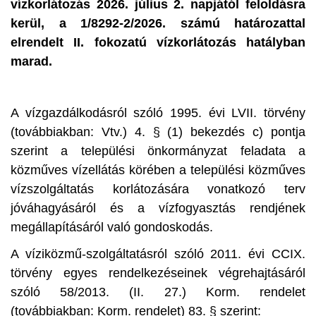
vízkorlátozás 2026. július 2. napjától feloldásra
kerül, a 1/8292-2/2026. számú határozattal
elrendelt II. fokozatú vízkorlátozás hatályban
marad.
A vízgazdálkodásról szóló 1995. évi LVII. törvény
(továbbiakban: Vtv.) 4. § (1) bekezdés c) pontja
szerint a települési önkormányzat feladata a
közműves vízellátás körében a települési közműves
vízszolgáltatás korlátozására vonatkozó terv
jóváhagyásáról és a vízfogyasztás rendjének
megállapításáról való gondoskodás.
A víziközmű-szolgáltatásról szóló 2011. évi CCIX.
törvény egyes rendelkezéseinek végrehajtásáról
szóló 58/2013. (II. 27.) Korm. rendelet
(továbbiakban: Korm. rendelet) 83. § szerint: