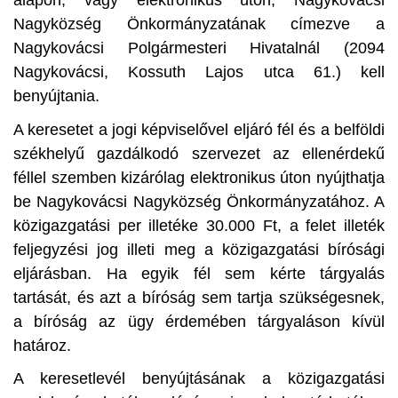
Nagyközség Önkormányzatának címezve a
Nagykovácsi Polgármesteri Hivatalnál (2094
Nagykovácsi, Kossuth Lajos utca 61.) kell
benyújtania.
A keresetet a jogi képviselővel eljáró fél és a belföldi
székhelyű gazdálkodó szervezet az ellenérdekű
féllel szemben kizárólag elektronikus úton nyújthatja
be Nagykovácsi Nagyközség Önkormányzatához. A
közigazgatási per illetéke 30.000 Ft, a felet illeték
feljegyzési jog illeti meg a közigazgatási bírósági
eljárásban. Ha egyik fél sem kérte tárgyalás
tartását, és azt a bíróság sem tartja szükségesnek,
a bíróság az ügy érdemében tárgyaláson kívül
határoz.
A keresetlevél benyújtásának a közigazgatási