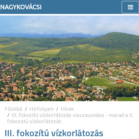
NAGYKOVÁCSI
Főoldal
Hírfolyam
Hírek
III. fokozítú vízkorlátozás visszavonása - marad a II.
fokozatú vízkorlátozás
III. fokozítú vízkorlátozás