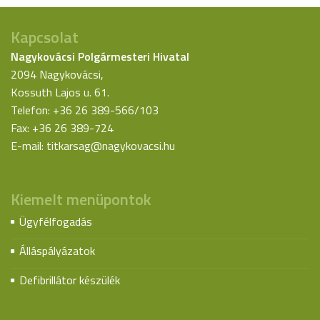
Kapcsolat
Nagykovácsi Polgármesteri Hivatal
2094 Nagykovácsi,
Kossuth Lajos u. 61.
Telefon: +36 26 389-566/103
Fax: +36 26 389-724
E-mail:
titkarsag@nagykovacsi.hu
Kiemelt menüpontok
Ügyfélfogadás
Álláspályázatok
Defibrillátor készülék