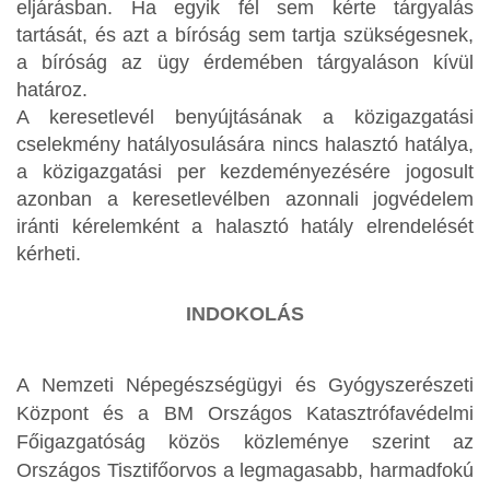
eljárásban. Ha egyik fél sem kérte tárgyalás
tartását, és azt a bíróság sem tartja szükségesnek,
a bíróság az ügy érdemében tárgyaláson kívül
határoz.
A keresetlevél benyújtásának a közigazgatási
cselekmény hatályosulására nincs halasztó hatálya,
a közigazgatási per kezdeményezésére jogosult
azonban a keresetlevélben azonnali jogvédelem
iránti kérelemként a halasztó hatály elrendelését
kérheti.
INDOKOLÁS
A Nemzeti Népegészségügyi és Gyógyszerészeti
Központ és a BM Országos Katasztrófavédelmi
Főigazgatóság közös közleménye szerint az
Országos Tisztifőorvos a legmagasabb, harmadfokú