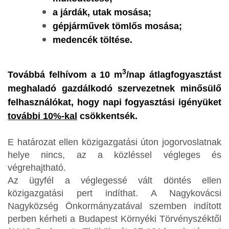
a járdák, utak mosása;
gépjárművek tömlős mosása;
medencék töltése.
3
Továbbá felhívom a 10 m
/nap átlagfogyasztást
meghaladó gazdálkodó szervezetnek minősülő
felhasználókat, hogy napi fogyasztási igényüket
további 10%-kal
csökkentsék.
E határozat ellen közigazgatási úton jogorvoslatnak
helye nincs, az a közléssel végleges és
végrehajtható.
Az ügyfél a véglegessé vált döntés ellen
közigazgatási pert indíthat. A Nagykovácsi
Nagyközség Önkormányzatával szemben indított
perben kérheti a Budapest Környéki Törvényszéktől