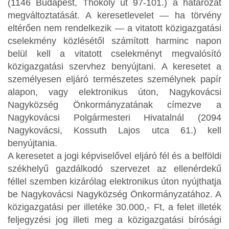
(1146 Budapest, Thököly út 97-101.) a határozat
megváltoztatását. A keresetlevelet — ha törvény
eltérően nem rendelkezik — a vitatott közigazgatási
cselekmény közlésétől számított harminc napon
belül kell a vitatott cselekményt megvalósító
közigazgatási szervhez benyújtani. A keresetet a
személyesen eljáró természetes személynek papír
alapon, vagy elektronikus úton, Nagykovácsi
Nagyközség Önkormányzatának címezve a
Nagykovácsi Polgármesteri Hivatalnál (2094
Nagykovácsi, Kossuth Lajos utca 61.) kell
benyújtania.
A keresetet a jogi képviselővel eljáró fél és a belföldi
székhelyű gazdálkodó szervezet az ellenérdekű
féllel szemben kizárólag elektronikus úton nyújthatja
be Nagykovácsi Nagyközség Önkormányzatához. A
közigazgatási per illetéke 30.000,- Ft, a felet illeték
feljegyzési jog illeti meg a közigazgatási bírósági