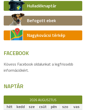
Hulladéknaptár
Befogott ebek
Nagykovácsi térkép
FACEBOOK
Kövess Facebook oldalunkat a legfrissebb
információkért.
NAPTÁR
2026 AUGUSZTUS
hét
kedd
sze
csüt
pén
szo
vas