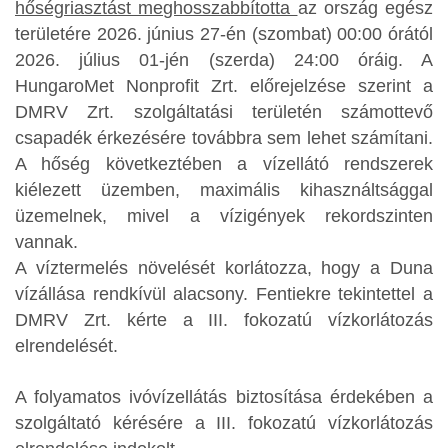
hőségriasztást meghosszabbította
az ország egész
területére 2026. június 27-én (szombat) 00:00 órától
2026. július 01-jén (szerda) 24:00 óráig. A
HungaroMet Nonprofit Zrt. előrejelzése szerint a
DMRV Zrt. szolgáltatási területén számottevő
csapadék érkezésére továbbra sem lehet számítani.
A hőség következtében a vízellátó rendszerek
kiélezett üzemben, maximális kihasználtsággal
üzemelnek, mivel a vízigények rekordszinten
vannak.
A víztermelés növelését korlátozza, hogy a Duna
vízállása rendkívül alacsony. Fentiekre tekintettel a
DMRV Zrt. kérte a III. fokozatú vízkorlátozás
elrendelését.
A folyamatos ivóvízellátás biztosítása érdekében a
szolgáltató kérésére a III. fokozatú vízkorlátozás