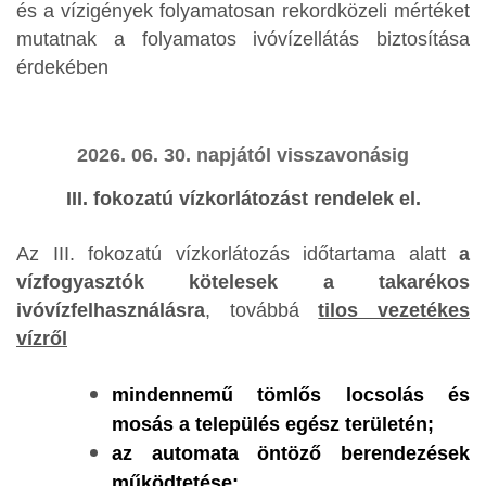
és a vízigények folyamatosan rekordközeli mértéket
mutatnak a folyamatos ivóvízellátás biztosítása
érdekében
2026. 06. 30. napjától visszavonásig
III. fokozatú vízkorlátozást rendelek el.
Az III. fokozatú vízkorlátozás időtartama alatt
a
vízfogyasztók kötelesek a takarékos
ivóvízfelhasználásra
, továbbá
tilos vezetékes
vízről
mindennemű tömlős locsolás és
mosás a település egész területén;
az automata öntöző berendezések
működtetése;