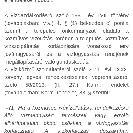
elrendelése indokolt.
A vízgazdálkodásról szóló 1995. évi LVII. törvény
(továbbiakban: Vtv.) 4. § (1) bekezdés c) pontja
szerint a települési önkormányzat feladata a
közműves vízellátás körében a települési közműves
vízszolgáltatás korlátozására vonatkozó terv
jóváhagyásáról és a vízfogyasztás rendjének
megállapításáról való gondoskodás.
A víziközmű-szolgáltatásról szóló 2011. évi CCIX.
törvény egyes rendelkezéseinek végrehajtásáról
szóló 58/2013. (II. 27.) Korm. rendelet
(továbbiakban: Korm. rendelet) 83. § szerint:
(1) Ha a közműves ivóvízellátásra rendelkezésre
álló vízmennyiség természeti vagy egyéb
elháríthatatlan okból csökken, a vízfogyasztás
korlátozható. A vízkorlátozás időszakában