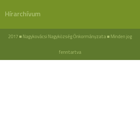
Hírarchívum
2017 ■ Nagykovácsi Nagyközség Önkormányzata ■ Minden jog
fenntartva