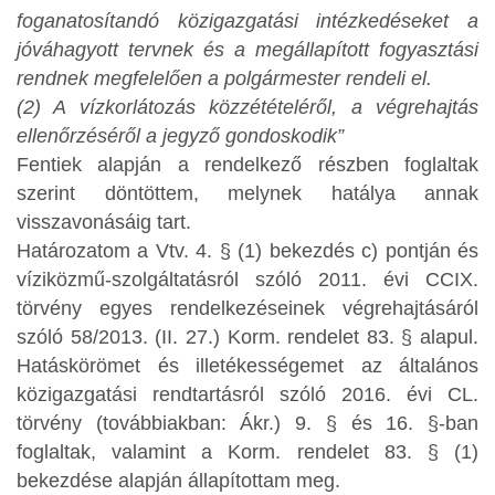
foganatosítandó közigazgatási intézkedéseket a
jóváhagyott tervnek és a megállapított fogyasztási
rendnek megfelelően a polgármester rendeli el.
(2) A vízkorlátozás közzétételéről, a végrehajtás
ellenőrzéséről a jegyző gondoskodik”
Fentiek alapján a rendelkező részben foglaltak
szerint döntöttem, melynek hatálya annak
visszavonásáig tart.
Határozatom a Vtv. 4. § (1) bekezdés c) pontján és
víziközmű-szolgáltatásról szóló 2011. évi CCIX.
törvény egyes rendelkezéseinek végrehajtásáról
szóló 58/2013. (II. 27.) Korm. rendelet 83. § alapul.
Hatáskörömet és illetékességemet az általános
közigazgatási rendtartásról szóló 2016. évi CL.
törvény (továbbiakban: Ákr.) 9. § és 16. §-ban
foglaltak, valamint a Korm. rendelet 83. § (1)
bekezdése alapján állapítottam meg.