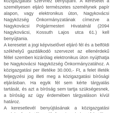
közigazgatási szervhez benyújtani. A keresetet a
személyesen eljáró természetes személynek papír
alapon, vagy elektronikus úton, Nagykovácsi
Nagyközség Önkormányzatának címezve a
Nagykovácsi Polgármesteri Hivatalnál (2094
Nagykovácsi, Kossuth Lajos utca 61.) kell
benyújtania.
A keresetet a jogi képviselővel eljáró fél és a belföldi
székhelyű gazdálkodó szervezet az ellenérdekű
féllel szemben kizárólag elektronikus úton nyújthatja
be Nagykovácsi Nagyközség Önkormányzatához. A
közigazgatási per illetéke 30.000,- Ft, a felet illeték
feljegyzési jog illeti meg a közigazgatási bírósági
eljárásban. Ha egyik fél sem kérte tárgyalás
tartását, és azt a bíróság sem tartja szükségesnek,
a bíróság az ügy érdemében tárgyaláson kívül
határoz.
A keresetlevél benyújtásának a közigazgatási