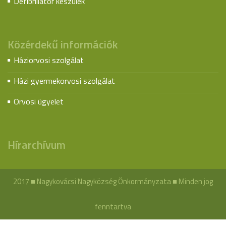
Defibrillátor készülék
Közérdekű információk
Háziorvosi szolgálat
Házi gyermekorvosi szolgálat
Orvosi ügyelet
Hírarchívum
2017 ■ Nagykovácsi Nagyközség Önkormányzata ■ Minden jog
fenntartva