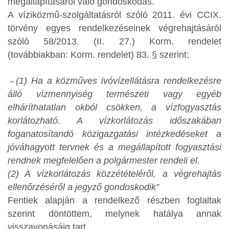
megállapításáról való gondoskodás.
A víziközmű-szolgáltatásról szóló 2011. évi CCIX.
törvény egyes rendelkezéseinek végrehajtásáról
szóló 58/2013. (II. 27.) Korm. rendelet
(továbbiakban: Korm. rendelet) 83. § szerint:
(1) Ha a közműves ivóvízellátásra rendelkezésre
álló vízmennyiség természeti vagy egyéb
elháríthatatlan okból csökken, a vízfogyasztás
korlátozható. A vízkorlátozás időszakában
foganatosítandó közigazgatási intézkedéseket a
jóváhagyott tervnek és a megállapított fogyasztási
rendnek megfelelően a polgármester rendeli el.
(2) A vízkorlátozás közzétételéről, a végrehajtás
ellenőrzéséről a jegyző gondoskodik”
Fentiek alapján a rendelkező részben foglaltak
szerint döntöttem, melynek hatálya annak
visszavonásáig tart.