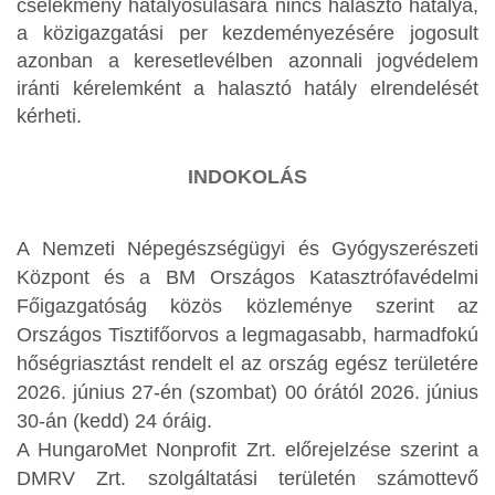
cselekmény hatályosulására nincs halasztó hatálya,
a közigazgatási per kezdeményezésére jogosult
azonban a keresetlevélben azonnali jogvédelem
iránti kérelemként a halasztó hatály elrendelését
kérheti.
INDOKOLÁS
A Nemzeti Népegészségügyi és Gyógyszerészeti
Központ és a BM Országos Katasztrófavédelmi
Főigazgatóság közös közleménye szerint az
Országos Tisztifőorvos a legmagasabb, harmadfokú
hőségriasztást rendelt el az ország egész területére
2026. június 27-én (szombat) 00 órától 2026. június
30-án (kedd) 24 óráig.
A HungaroMet Nonprofit Zrt. előrejelzése szerint a
DMRV Zrt. szolgáltatási területén számottevő