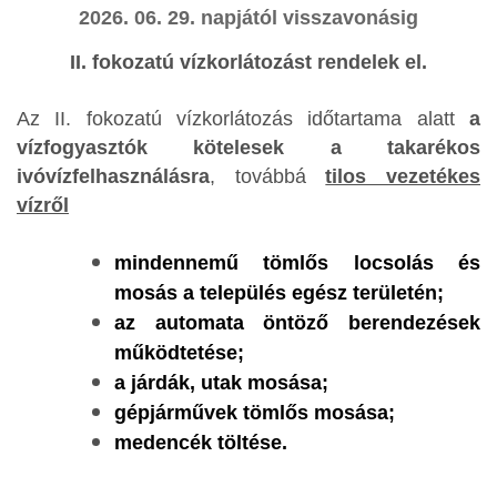
2026. 06. 29. napjától visszavonásig
II. fokozatú vízkorlátozást rendelek el.
Az II. fokozatú vízkorlátozás időtartama alatt
a
vízfogyasztók kötelesek a takarékos
ivóvízfelhasználásra
, továbbá
tilos vezetékes
vízről
mindennemű tömlős locsolás és
mosás a település egész területén;
az automata öntöző berendezések
működtetése;
a járdák, utak mosása;
gépjárművek tömlős mosása;
medencék töltése.