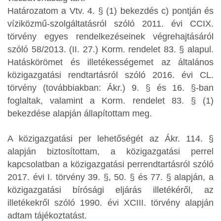
Határozatom a Vtv. 4. § (1) bekezdés c) pontján és
víziközmű-szolgáltatásról szóló 2011. évi CCIX.
törvény egyes rendelkezéseinek végrehajtásáról
szóló 58/2013. (II. 27.) Korm. rendelet 83. § alapul.
Hatáskörömet és illetékességemet az általános
közigazgatási rendtartásról szóló 2016. évi CL.
törvény (továbbiakban: Ákr.) 9. § és 16. §-ban
foglaltak, valamint a Korm. rendelet 83. § (1)
bekezdése alapján állapítottam meg.
A közigazgatási per lehetőségét az Ákr. 114. §
alapján biztosítottam, a közigazgatási perrel
kapcsolatban a közigazgatási perrendtartásról szóló
2017. évi I. törvény 39. §, 50. § és 77. § alapján, a
közigazgatási bírósági eljárás illetékéről, az
illetékekről szóló 1990. évi XCIII. törvény alapján
adtam tájékoztatást.