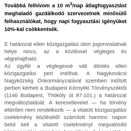
3
Továbbá felhívom a 10 m
/nap átlagfogyasztást
meghaladó gazdálkodó szervezetnek minősülő
felhasználókat, hogy napi fogyasztási igényüket
10%-kal csökkentsék.
E határozat ellen közigazgatási úton jogorvoslatnak
helye nincs, az a közléssel végleges és
végrehajtható.
Az ügyfél a véglegessé vált döntés ellen
közigazgatási pert indíthat. A Nagykovácsi
Nagyközség Önkormányzatával szemben indított
perben kérheti a Budapest Környéki Törvényszéktől
(1146 Budapest, Thököly út 97-101.) a határozat
megváltoztatását. A keresetlevelet — ha törvény
eltérően nem rendelkezik — a vitatott közigazgatási
cselekmény közlésétől számított harminc napon
belül kell a vitatott cselekményt megvalósító