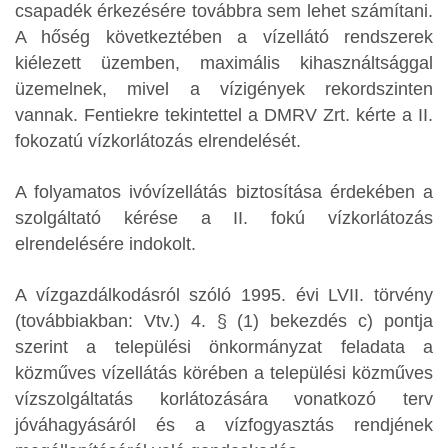
csapadék érkezésére továbbra sem lehet számítani.
A hőség következtében a vízellátó rendszerek
kiélezett üzemben, maximális kihasználtsággal
üzemelnek, mivel a vízigények rekordszinten
vannak. Fentiekre tekintettel a DMRV Zrt. kérte a II.
fokozatú vízkorlátozás elrendelését.
A folyamatos ivóvízellátás biztosítása érdekében a
szolgáltató kérése a II. fokú vízkorlátozás
elrendelésére indokolt.
A vízgazdálkodásról szóló 1995. évi LVII. törvény
(továbbiakban: Vtv.) 4. § (1) bekezdés c) pontja
szerint a települési önkormányzat feladata a
közműves vízellátás körében a települési közműves
vízszolgáltatás korlátozására vonatkozó terv
jóváhagyásáról és a vízfogyasztás rendjének