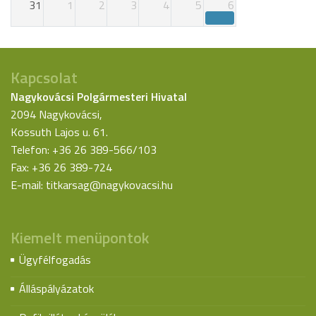
31
1
2
3
4
5
6
Kapcsolat
Nagykovácsi Polgármesteri Hivatal
2094 Nagykovácsi,
Kossuth Lajos u. 61.
Telefon: +36 26 389-566/103
Fax: +36 26 389-724
E-mail:
titkarsag@nagykovacsi.hu
Kiemelt menüpontok
Ügyfélfogadás
Álláspályázatok