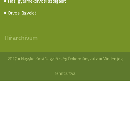
Házi gyermekorvosi szolgálat
Orvosi ügyelet
Hírarchívum
2017 ■ Nagykovácsi Nagyközség Önkormányzata ■ Minden jog
fenntartva