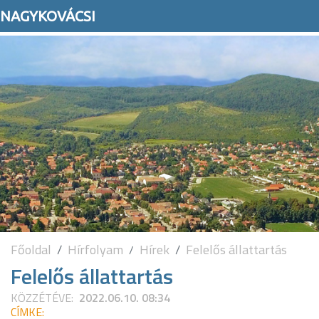
NAGYKOVÁCSI
Főoldal
Hírfolyam
Hírek
Felelős állattartás
Felelős állattartás
KÖZZÉTÉVE:
2022.06.10. 08:34
CÍMKE: