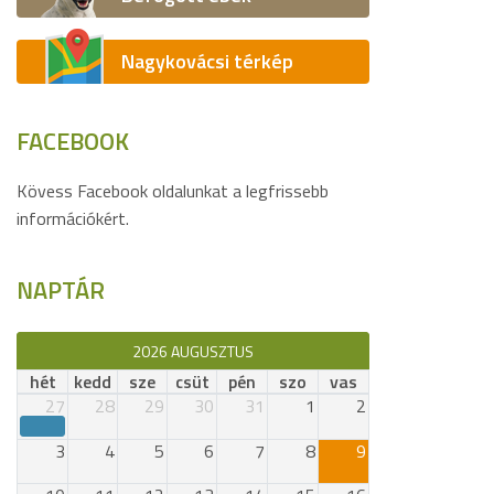
Nagykovácsi térkép
FACEBOOK
Kövess Facebook oldalunkat a legfrissebb
információkért.
NAPTÁR
2026 AUGUSZTUS
hét
kedd
sze
csüt
pén
szo
vas
27
28
29
30
31
1
2
3
4
5
6
7
8
9