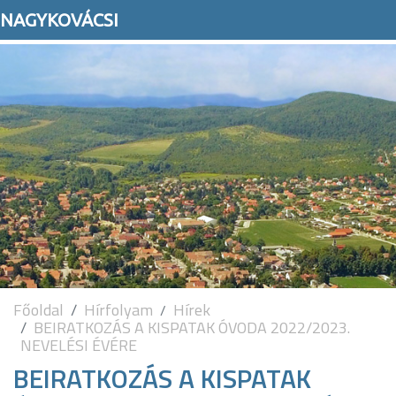
NAGYKOVÁCSI
Főoldal
Hírfolyam
Hírek
BEIRATKOZÁS A KISPATAK ÓVODA 2022/2023.
NEVELÉSI ÉVÉRE
BEIRATKOZÁS A KISPATAK