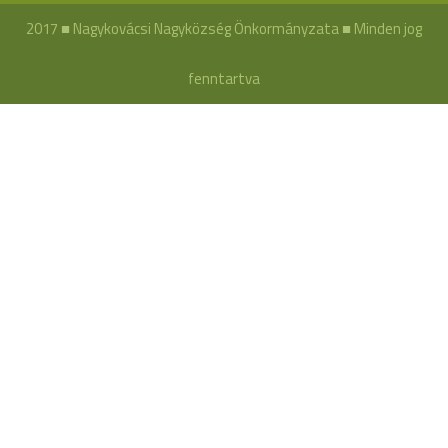
2017 ■ Nagykovácsi Nagyközség Önkormányzata ■ Minden jog
fenntartva