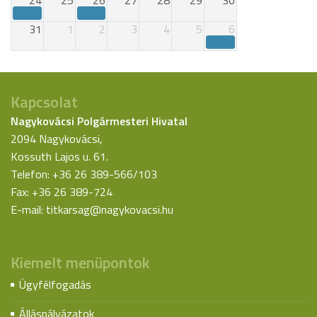
24
25
26
27
28
29
30
31
1
2
3
4
5
6
Kapcsolat
Nagykovácsi Polgármesteri Hivatal
2094 Nagykovácsi,
Kossuth Lajos u. 61.
Telefon: +36 26 389-566/103
Fax: +36 26 389-724
E-mail:
titkarsag@nagykovacsi.hu
Kiemelt menüpontok
Ügyfélfogadás
Álláspályázatok