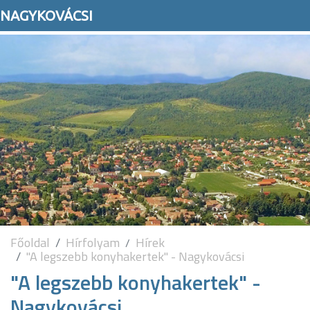
NAGYKOVÁCSI
Főoldal
Hírfolyam
Hírek
"A legszebb konyhakertek" - Nagykovácsi
"A legszebb konyhakertek" -
Nagykovácsi