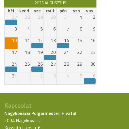
2026 AUGUSZTUS
hét
kedd
sze
csüt
pén
szo
vas
27
28
29
30
31
1
2
3
4
5
6
7
8
9
10
11
12
13
14
15
16
17
18
19
20
21
22
23
24
25
26
27
28
29
30
31
1
2
3
4
5
6
Kapcsolat
Nagykovácsi Polgármesteri Hivatal
2094 Nagykovácsi,
Kossuth Lajos u. 61.