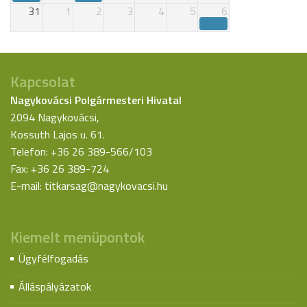
31
1
2
3
4
5
6
Kapcsolat
Nagykovácsi Polgármesteri Hivatal
2094 Nagykovácsi,
Kossuth Lajos u. 61.
Telefon: +36 26 389-566/103
Fax: +36 26 389-724
E-mail:
titkarsag@nagykovacsi.hu
Kiemelt menüpontok
Ügyfélfogadás
Álláspályázatok