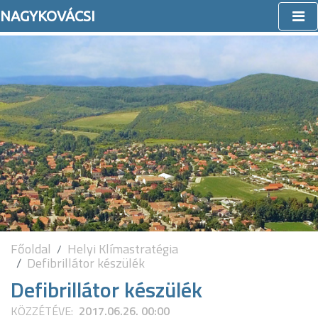
NAGYKOVÁCSI
Főoldal
Helyi Klímastratégia
Defibrillátor készülék
Defibrillátor készülék
KÖZZÉTÉVE:
2017.06.26. 00:00