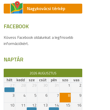
Nagykovácsi térkép
FACEBOOK
Kövess Facebook oldalunkat a legfrissebb
információkért.
NAPTÁR
2026 AUGUSZTUS
hét
kedd
sze
csüt
pén
szo
vas
27
28
29
30
31
1
2
3
4
5
6
7
8
9
10
11
12
13
14
15
16