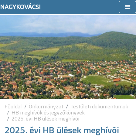
NAGYKOVÁCSI
Főoldal
Önkormányzat
Testületi dokumentumok
HB meghívók és jegyzőkönyvek
2025. évi HB ülések meghívói
2025. évi HB ülések meghívói