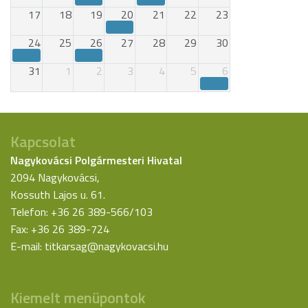
17
18
19
20
21
22
23
24
25
26
27
28
29
30
31
1
2
3
4
5
6
Kapcsolat
Nagykovácsi Polgármesteri Hivatal
2094 Nagykovácsi,
Kossuth Lajos u. 61.
Telefon: +36 26 389-566/103
Fax: +36 26 389-724
E-mail:
titkarsag@nagykovacsi.hu
Kiemelt menüpontok