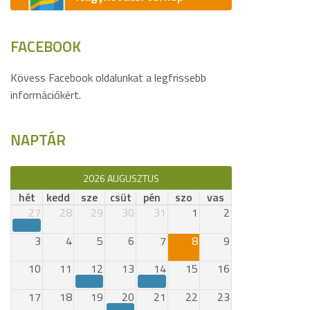
FACEBOOK
Kövess Facebook oldalunkat a legfrissebb
információkért.
NAPTÁR
2026 AUGUSZTUS
hét
kedd
sze
csüt
pén
szo
vas
27
28
29
30
31
1
2
3
4
5
6
7
8
9
10
11
12
13
14
15
16
17
18
19
20
21
22
23