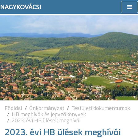
NAGYKOVÁCSI
Főoldal
Önkormányzat
Testületi dokumentumok
HB meghívók és jegyzőkönyvek
2023. évi HB ülések meghívói
2023. évi HB ülések meghívói