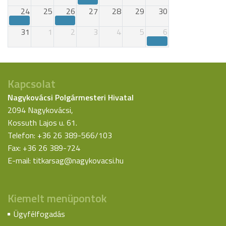
24
25
26
27
28
29
30
31
1
2
3
4
5
6
Kapcsolat
Nagykovácsi Polgármesteri Hivatal
2094 Nagykovácsi,
Kossuth Lajos u. 61.
Telefon: +36 26 389-566/103
Fax: +36 26 389-724
E-mail:
titkarsag@nagykovacsi.hu
Kiemelt menüpontok
Ügyfélfogadás