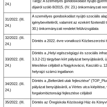
Tárgy: A személyes gondoskodást nyújtó gyermekj
24.)
díjairól szóló 8/2015. (IV. 23.) önkormányzati ren
A személyes gondoskodást nyújtó szociális alap
31/2022. (III.
igénybevételéről, valamint az ezekért fizetendő té
24.)
30.) önkormányzati rendelet felülvizsgálata
32/2022. (III.
Döntés a 2022. évre vonatkozó Közbeszerzési t
24.)
Döntés a „Helyi egészségügyi és szociális infra
33/2022. (III.
3.3.2-21) tárgyban kiírt pályázat benyújtásáról,
24.)
létesítése céljából a Nagykovácsi, Kaszáló u. 12
helyrajzi számú ingatlanon
Döntés a „Belterületi utak fejlesztése” (TOP_Plus
34/2022. (III.
pályázat benyújtásáról, a Vértes utca kiépítése,
24.)
forgalombiztonsági fejlesztése céljából
35/2022. (III.
Döntés az Öregiskola Közösségi Ház és Könyvt