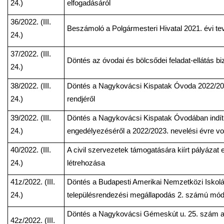
24.)
elfogadásáról
36/2022. (III.
Beszámoló a Polgármesteri Hivatal 2021. évi t
24.)
37/2022. (III.
Döntés az óvodai és bölcsődei feladat-ellátás bi
24.)
38/2022. (III.
Döntés a Nagykovácsi Kispatak Óvoda 2022/2023
24.)
rendjéről
39/2022. (III.
Döntés a Nagykovácsi Kispatak Óvodában indí
24.)
engedélyezéséről a 2022/2023. nevelési évre v
40/2022. (III.
A civil szervezetek támogatására kiírt pályázat e
24.)
létrehozása
41z/2022. (III.
Döntés a Budapesti Amerikai Nemzetközi Iskoláv
24.)
településrendezési megállapodás 2. számú mód
Döntés a Nagykovácsi Gémeskút u. 25. szám alat
42z/2022. (III.