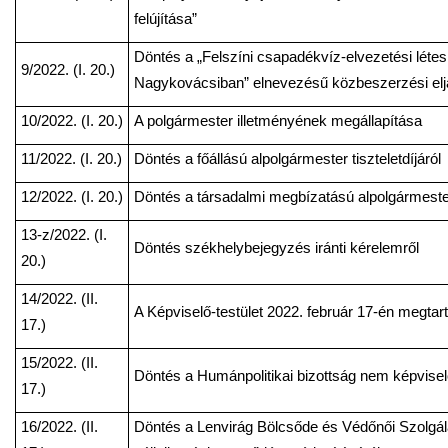
felújítása”
Döntés a „Felszíni csapadékvíz-elvezetési létes
9/2022. (I. 20.)
Nagykovácsiban” elnevezésű közbeszerzési elj
10/2022. (I. 20.)
A polgármester illetményének megállapítása
11/2022. (I. 20.)
Döntés a főállású alpolgármester tiszteletdíjáról
12/2022. (I. 20.)
Döntés a társadalmi megbízatású alpolgármester 
13-z/2022. (I.
Döntés székhelybejegyzés iránti kérelemről
20.)
14/2022. (II.
A Képviselő-testület 2022. február 17-én megtart
17.)
15/2022. (II.
Döntés a Humánpolitikai bizottság nem képvise
17.)
16/2022. (II.
Döntés a Lenvirág Bölcsőde és Védőnői Szolgála