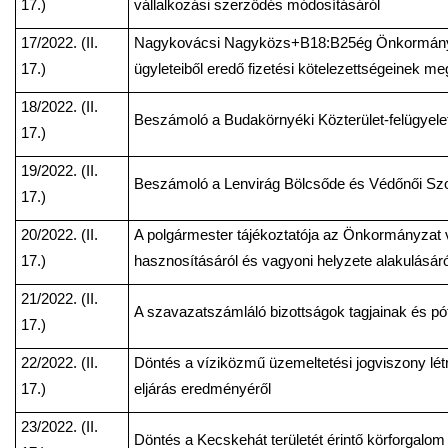
17.)
vállalkozási szerződés módosításáról
17/2022. (II.
Nagykovácsi Nagyközs+B18:B25ég Önkormányz
17.)
ügyleteiből eredő fizetési kötelezettségeinek me
18/2022. (II.
Beszámoló a Budakörnyéki Közterület-felügyelet
17.)
19/2022. (II.
Beszámoló a Lenvirág Bölcsőde és Védőnői Szol
17.)
20/2022. (II.
A polgármester tájékoztatója az Önkormányzat 
17.)
hasznosításáról és vagyoni helyzete alakulásáró
21/2022. (II.
A szavazatszámláló bizottságok tagjainak és p
17.)
22/2022. (II.
Döntés a víziközmű üzemeltetési jogviszony lét
17.)
eljárás eredményéről
23/2022. (II.
Döntés a Kecskehát területét érintő körforgalom