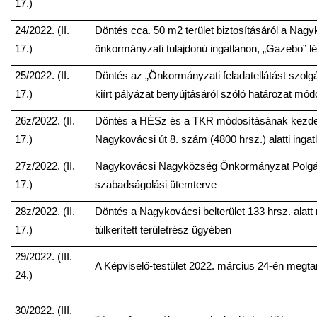
17.)
24/2022. (II.
Döntés cca. 50 m2 terület biztosításáról a Nagy
17.)
önkormányzati tulajdonú ingatlanon, „Gazebo” lét
25/2022. (II.
Döntés az „Önkormányzati feladatellátást szolg
17.)
kiírt pályázat benyújtásáról szóló határozat mód
26z/2022. (II.
Döntés a HÉSz és a TKR módosításának kezde
17.)
Nagykovácsi út 8. szám (4800 hrsz.) alatti ing
27z/2022. (II.
Nagykovácsi Nagyközség Önkormányzat Polgár
17.)
szabadságolási ütemterve
28z/2022. (II.
Döntés a Nagykovácsi belterület 133 hrsz. alatt n
17.)
túlkerített területrész ügyében
29/2022. (III.
A Képviselő-testület 2022. március 24-én megtar
24.)
30/2022. (III.