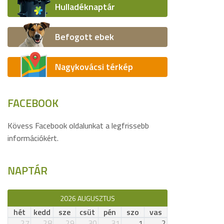
Hulladéknaptár
Befogott ebek
Nagykovácsi térkép
FACEBOOK
Kövess Facebook oldalunkat a legfrissebb
információkért.
NAPTÁR
2026 AUGUSZTUS
hét
kedd
sze
csüt
pén
szo
vas
27
28
29
30
31
1
2