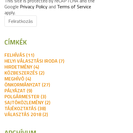
This site is protected by reCAPTCHA and the
Google
Privacy Policy
and
Terms of Service
apply.
Feliratkozás
CÍMKÉK
FELHÍVÁS (11)
HELYI VÁLASZTÁSI IRODA (7)
HIRDETMÉNY (4)
KÖZBESZERZÉS (2)
MEGHÍVÓ (4)
ÖNKORMÁNYZAT (27)
PÁLYÁZAT (9)
POLGÁRMESTER (3)
SAJTÓKÖZLEMÉNY (2)
TÁJÉKOZTATÁS (38)
VÁLASZTÁS 2018 (2)
ARCHÍVUM