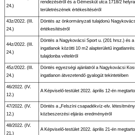
rendezéséről és a Gémeskút utca 1718/2 helyra
24.)
területrészének értékesítéséről
43z/2022. (III.
Döntés az önkormányzati tulajdonú Nagykovácsi
24.)
értékesítéséről
Döntés a Nagykovácsi Sport u. (201 hrsz.) és a S
44z/2022. (III.
ingatlanok közötti 10 m2 alapterületű ingatlanr
24.)
tulajdonba vételéről
45z/2022. (III.
Döntés egyezségi ajánlatról a Nagykovácsi Kossu
24.)
ingatlanon átvezetendő gyalogút tekintetében
46/2022. (IV.
A Képviselő-testület 2022. április 12-én megtart
12.)
47/2022. (IV.
Döntés a „Felszíni csapadékvíz-elv. létesítménye
12.)
közbeszerzési eljárás eredményéről
48/2022. (IV.
A Képviselő-testület 2022. április 21-én megtart
21.)