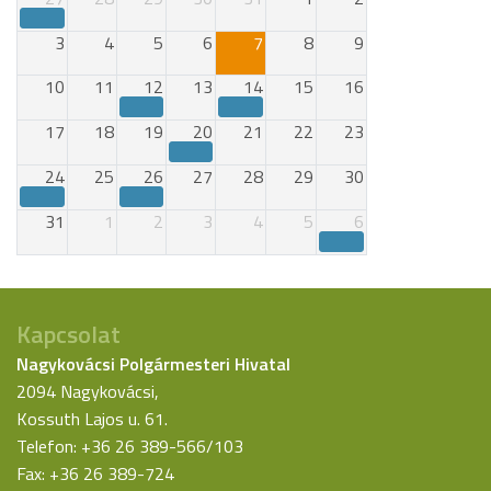
3
4
5
6
7
8
9
10
11
12
13
14
15
16
17
18
19
20
21
22
23
24
25
26
27
28
29
30
31
1
2
3
4
5
6
Kapcsolat
Nagykovácsi Polgármesteri Hivatal
2094 Nagykovácsi,
Kossuth Lajos u. 61.
Telefon: +36 26 389-566/103
Fax: +36 26 389-724