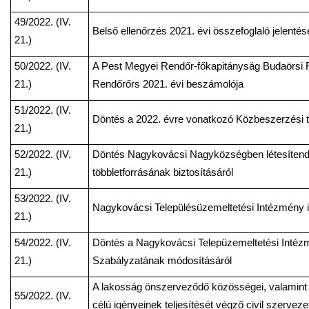
49/2022. (IV.
Belső ellenőrzés 2021. évi összefoglaló jelent
21.)
50/2022. (IV.
A Pest Megyei Rendőr-főkapitányság Budaörsi
21.)
Rendőrőrs 2021. évi beszámolója
51/2022. (IV.
Döntés a 2022. évre vonatkozó Közbeszerzési t
21.)
52/2022. (IV.
Döntés Nagykovácsi Nagyközségben létesíten
21.)
többletforrásának biztosításáról
53/2022. (IV.
Nagykovácsi Településüzemeltetési Intézmény 
21.)
54/2022. (IV.
Döntés a Nagykovácsi Telepüzemeltetési Intéz
21.)
Szabályzatának módosításáról
A lakosság önszerveződő közösségei, valamint 
55/2022. (IV.
célú igényeinek teljesítését végző civil szervez