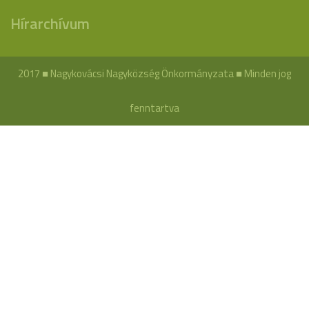
Hírarchívum
2017 ■ Nagykovácsi Nagyközség Önkormányzata ■ Minden jog
fenntartva