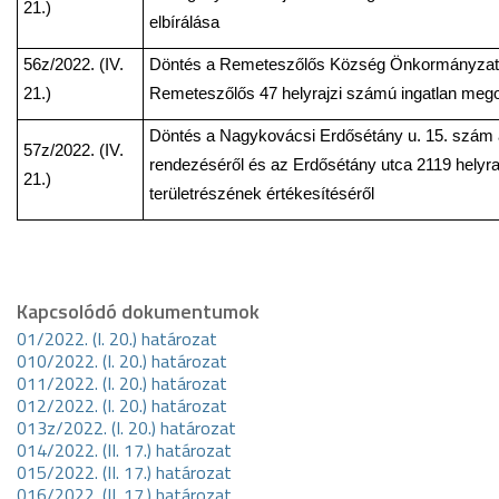
21.)
elbírálása
56z/2022. (IV.
Döntés a Remeteszőlős Község Önkormányzatáv
21.)
Remeteszőlős 47 helyrajzi számú ingatlan mego
Döntés a Nagykovácsi Erdősétány u. 15. szám ala
57z/2022. (IV.
rendezéséről és az Erdősétány utca 2119 helyra
21.)
területrészének értékesítéséről
Kapcsolódó dokumentumok
01/2022. (I. 20.) határozat
010/2022. (I. 20.) határozat
011/2022. (I. 20.) határozat
012/2022. (I. 20.) határozat
013z/2022. (I. 20.) határozat
014/2022. (II. 17.) határozat
015/2022. (II. 17.) határozat
016/2022. (II. 17.) határozat