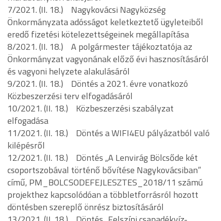
7/2021. (II. 18.) Nagykovácsi Nagyközség
Önkormányzata adósságot keletkeztető ügyleteiből
eredő fizetési kötelezettségeinek megállapítása
8/2021. (II. 18.) A polgármester tájékoztatója az
Önkormányzat vagyonának előző évi hasznosításáról
és vagyoni helyzete alakulásáról
9/2021. (II. 18.) Döntés a 2021. évre vonatkozó
Közbeszerzési terv elfogadásáról
10/2021. (II. 18.) Közbeszerzési szabályzat
elfogadása
11/2021. (II. 18.) Döntés a WIFI4EU pályázatból való
kilépésről
12/2021. (II. 18.) Döntés „A Lenvirág Bölcsőde két
csoportszobával történő bővítése Nagykovácsiban”
című, PM_BOLCSODEFEJLESZTES_2018/11 számú
projekthez kapcsolódóan a többletforrásról hozott
döntésben szereplő önrész biztosításáról
13/2021. (II. 18.) Döntés „Felszíni csapadékvíz-