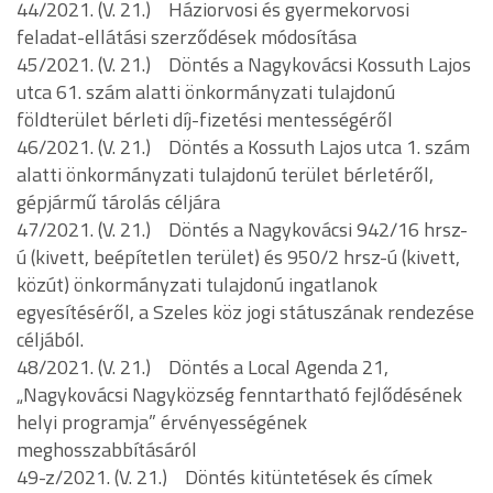
44/2021. (V. 21.) Háziorvosi és gyermekorvosi
feladat-ellátási szerződések módosítása
45/2021. (V. 21.) Döntés a Nagykovácsi Kossuth Lajos
utca 61. szám alatti önkormányzati tulajdonú
földterület bérleti díj-fizetési mentességéről
46/2021. (V. 21.) Döntés a Kossuth Lajos utca 1. szám
alatti önkormányzati tulajdonú terület bérletéről,
gépjármű tárolás céljára
47/2021. (V. 21.) Döntés a Nagykovácsi 942/16 hrsz-
ú (kivett, beépítetlen terület) és 950/2 hrsz-ú (kivett,
közút) önkormányzati tulajdonú ingatlanok
egyesítéséről, a Szeles köz jogi státuszának rendezése
céljából.
48/2021. (V. 21.) Döntés a Local Agenda 21,
„Nagykovácsi Nagyközség fenntartható fejlődésének
helyi programja” érvényességének
meghosszabbításáról
49-z/2021. (V. 21.) Döntés kitüntetések és címek