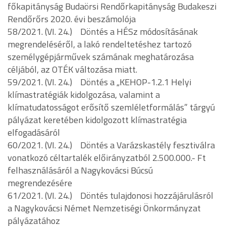
főkapitányság Budaörsi Rendőrkapitányság Budakeszi
Rendőrőrs 2020. évi beszámolója
58/2021. (VI. 24.) Döntés a HÉSz módosításának
megrendeléséről, a lakó rendeltetéshez tartozó
személygépjárművek számának meghatározása
céljából, az OTÉK változása miatt.
59/2021. (VI. 24.) Döntés a „KEHOP-1.2.1 Helyi
klímastratégiák kidolgozása, valamint a
klímatudatosságot erősítő szemléletformálás” tárgyú
pályázat keretében kidolgozott klímastratégia
elfogadásáról
60/2021. (VI. 24.) Döntés a Varázskastély fesztiválra
vonatkozó céltartalék előirányzatból 2.500.000.- Ft
felhasználásáról a Nagykovácsi Búcsú
megrendezésére
61/2021. (VI. 24.) Döntés tulajdonosi hozzájárulásról
a Nagykovácsi Német Nemzetiségi Önkormányzat
pályázatához