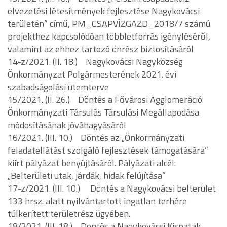
elvezetési létesítmények fejlesztése Nagykovácsi
területén” című, PM_CSAPVÍZGAZD_2018/7 számú
projekthez kapcsolódóan többletforrás igényléséről,
valamint az ehhez tartozó önrész biztosításáról
14-z/2021. (II. 18.) Nagykovácsi Nagyközség
Önkormányzat Polgármesterének 2021. évi
szabadságolási ütemterve
15/2021. (II. 26.) Döntés a Fővárosi Agglomeráció
Önkormányzati Társulás Társulási Megállapodása
módosításának jóváhagyásáról
16/2021. (III. 10.) Döntés az „Önkormányzati
feladatellátást szolgáló fejlesztések támogatására”
kiírt pályázat benyújtásáról. Pályázati alcél:
„Belterületi utak, járdák, hidak felújítása”
17-z/2021. (III. 10.) Döntés a Nagykovácsi belterület
133 hrsz. alatt nyilvántartott ingatlan terhére
túlkerített területrész ügyében.
18/2021. (III. 18.) Döntés a Nagykovácsi Kispatak