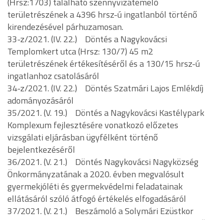
(Hrsz:1703) található szennyvízátemelő
területrészének a 4396 hrsz-ú ingatlanból történő
kirendezésével párhuzamosan.
33-z/2021. (IV. 22.) Döntés a Nagykovácsi
Templomkert utca (Hrsz: 130/7) 45 m2
területrészének értékesítéséről és a 130/15 hrsz-ú
ingatlanhoz csatolásáról
34-z/2021. (IV. 22.) Döntés Szatmári Lajos Emlékdíj
adományozásáról
35/2021. (V. 19.) Döntés a Nagykovácsi Kastélypark
Komplexum fejlesztésére vonatkozó előzetes
vizsgálati eljárásban ügyfélként történő
bejelentkezéséről
36/2021. (V. 21.) Döntés Nagykovácsi Nagyközség
Önkormányzatának a 2020. évben megvalósult
gyermekjóléti és gyermekvédelmi feladatainak
ellátásáról szóló átfogó értékelés elfogadásáról
37/2021. (V. 21.) Beszámoló a Solymári Ezüstkor