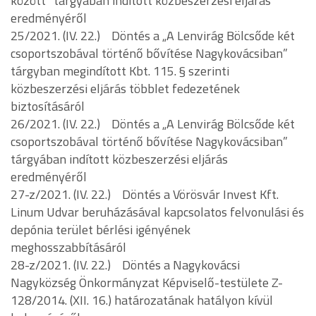
között” tárgyában indított közbeszerzési eljárás
eredményéről
25/2021. (IV. 22.) Döntés a „A Lenvirág Bölcsőde két
csoportszobával történő bővítése Nagykovácsiban”
tárgyban megindított Kbt. 115. § szerinti
közbeszerzési eljárás többlet fedezetének
biztosításáról
26/2021. (IV. 22.) Döntés a „A Lenvirág Bölcsőde két
csoportszobával történő bővítése Nagykovácsiban”
tárgyában indított közbeszerzési eljárás
eredményéről
27-z/2021. (IV. 22.) Döntés a Vörösvár Invest Kft.
Linum Udvar beruházásával kapcsolatos felvonulási és
depónia terület bérlési igényének
meghosszabbításáról
28-z/2021. (IV. 22.) Döntés a Nagykovácsi
Nagyközség Önkormányzat Képviselő-testülete Z-
128/2014. (XII. 16.) határozatának hatályon kívül