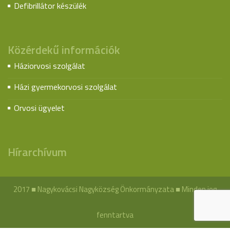
Defibrillátor készülék
Közérdekű információk
Háziorvosi szolgálat
Házi gyermekorvosi szolgálat
Orvosi ügyelet
Hírarchívum
2017 ■ Nagykovácsi Nagyközség Önkormányzata ■ Minden jog
fenntartva