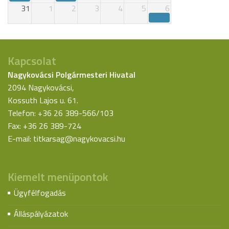
31
1
2
3
4
5
6
Kapcsolat
Nagykovácsi Polgármesteri Hivatal
2094 Nagykovácsi,
Kossuth Lajos u. 61.
Telefon: +36 26 389-566/103
Fax: +36 26 389-724
E-mail:
titkarsag@nagykovacsi.hu
Kiemelt menüpontok
Ügyfélfogadás
Álláspályázatok