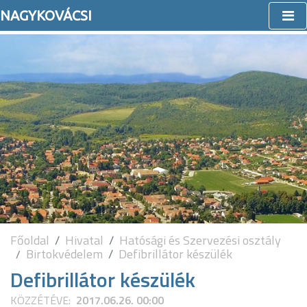
NAGYKOVÁCSI
Főoldal
Hivatal
Hatósági és Szervezési osztály
Birtokvédelem
Defibrillátor készülék
Defibrillátor készülék
KÖZZÉTÉVE:
2017.06.26. 00:00