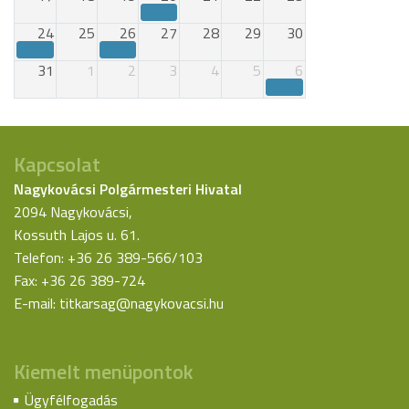
24
25
26
27
28
29
30
31
1
2
3
4
5
6
Kapcsolat
Nagykovácsi Polgármesteri Hivatal
2094 Nagykovácsi,
Kossuth Lajos u. 61.
Telefon: +36 26 389-566/103
Fax: +36 26 389-724
E-mail:
titkarsag@nagykovacsi.hu
Kiemelt menüpontok
Ügyfélfogadás