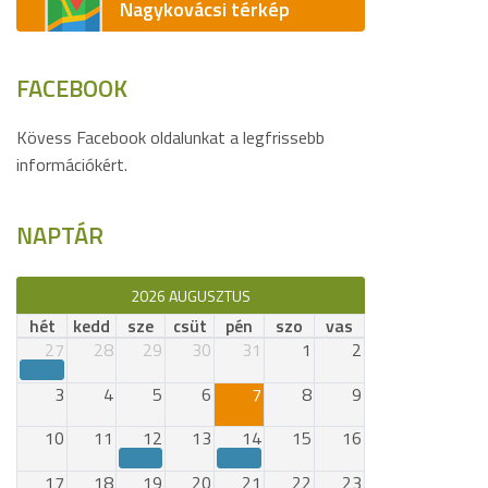
Nagykovácsi térkép
FACEBOOK
Kövess Facebook oldalunkat a legfrissebb
információkért.
NAPTÁR
2026 AUGUSZTUS
hét
kedd
sze
csüt
pén
szo
vas
27
28
29
30
31
1
2
3
4
5
6
7
8
9
10
11
12
13
14
15
16
17
18
19
20
21
22
23