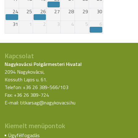
24
25
26
27
28
29
30
31
1
2
3
4
5
6
Kapcsolat
Nagykovácsi Polgármesteri Hivatal
2094 Nagykovácsi,
Kossuth Lajos u. 61.
Telefon: +36 26 389-566/103
Fax: +36 26 389-724
E-mail:
titkarsag@nagykovacsi.hu
Kiemelt menüpontok
Ügyfélfogadás