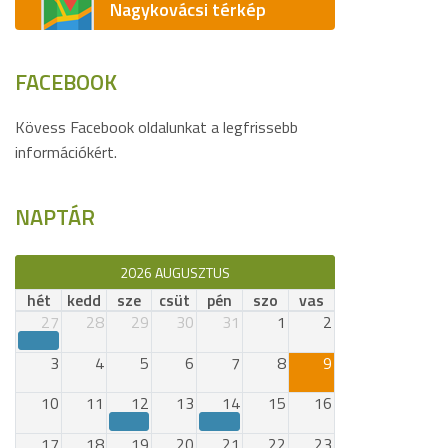
Nagykovácsi térkép
FACEBOOK
Kövess Facebook oldalunkat a legfrissebb
információkért.
NAPTÁR
2026 AUGUSZTUS
hét
kedd
sze
csüt
pén
szo
vas
27
28
29
30
31
1
2
3
4
5
6
7
8
9
10
11
12
13
14
15
16
17
18
19
20
21
22
23