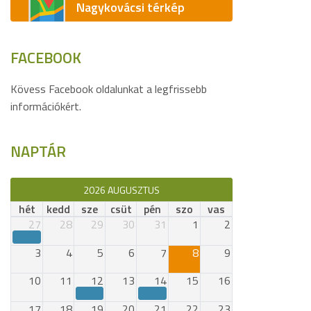
Nagykovácsi térkép
FACEBOOK
Kövess Facebook oldalunkat a legfrissebb
információkért.
NAPTÁR
2026 AUGUSZTUS
hét
kedd
sze
csüt
pén
szo
vas
27
28
29
30
31
1
2
3
4
5
6
7
8
9
10
11
12
13
14
15
16
17
18
19
20
21
22
23