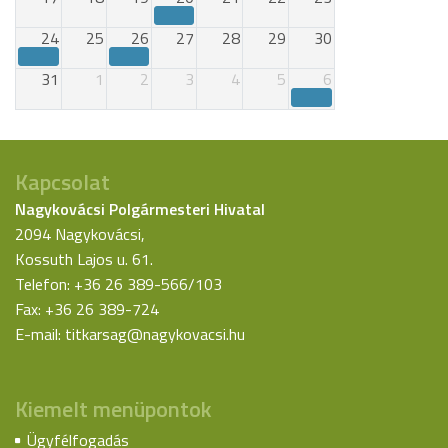
24
25
26
27
28
29
30
31
1
2
3
4
5
6
Kapcsolat
Nagykovácsi Polgármesteri Hivatal
2094 Nagykovácsi,
Kossuth Lajos u. 61.
Telefon: +36 26 389-566/103
Fax: +36 26 389-724
E-mail:
titkarsag@nagykovacsi.hu
Kiemelt menüpontok
Ügyfélfogadás