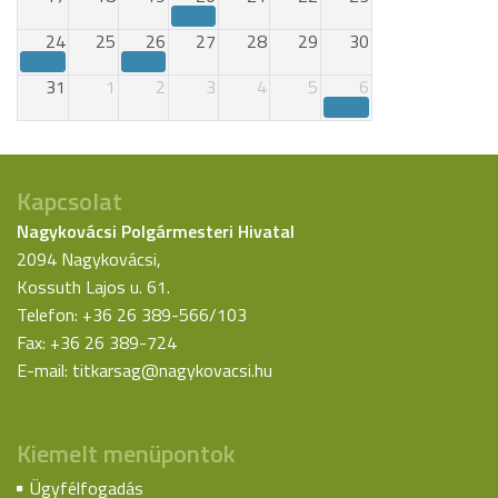
24
25
26
27
28
29
30
31
1
2
3
4
5
6
Kapcsolat
Nagykovácsi Polgármesteri Hivatal
2094 Nagykovácsi,
Kossuth Lajos u. 61.
Telefon: +36 26 389-566/103
Fax: +36 26 389-724
E-mail:
titkarsag@nagykovacsi.hu
Kiemelt menüpontok
Ügyfélfogadás