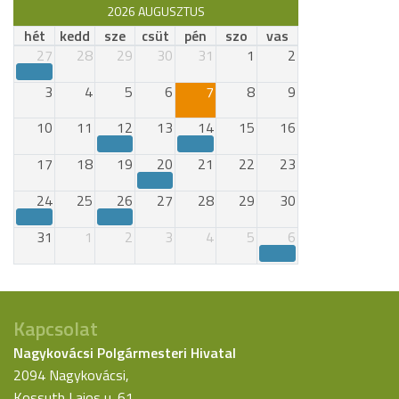
2026 AUGUSZTUS
hét
kedd
sze
csüt
pén
szo
vas
27
28
29
30
31
1
2
3
4
5
6
7
8
9
10
11
12
13
14
15
16
17
18
19
20
21
22
23
24
25
26
27
28
29
30
31
1
2
3
4
5
6
Kapcsolat
Nagykovácsi Polgármesteri Hivatal
2094 Nagykovácsi,
Kossuth Lajos u. 61.