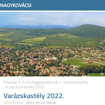
NAGYKOVÁCSI
Főoldal
A mi Nagykovácsink
Varázskastély
Varázskastély 2022.
Varázskastély 2022.
KÖZZÉTÉVE:
2022.05.13. 09:06