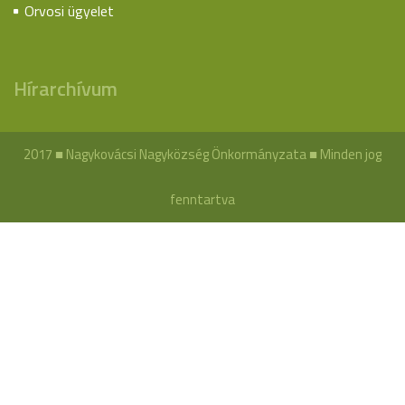
Orvosi ügyelet
Hírarchívum
2017 ■ Nagykovácsi Nagyközség Önkormányzata ■ Minden jog
fenntartva