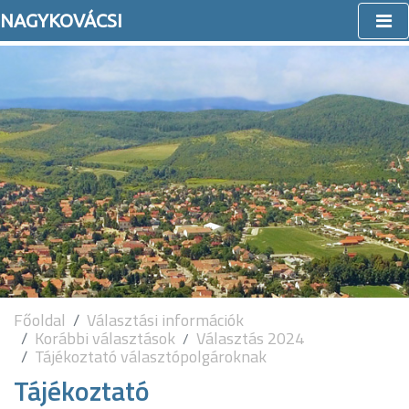
NAGYKOVÁCSI
Főoldal
Választási információk
Korábbi választások
Választás 2024
Tájékoztató választópolgároknak
Tájékoztató