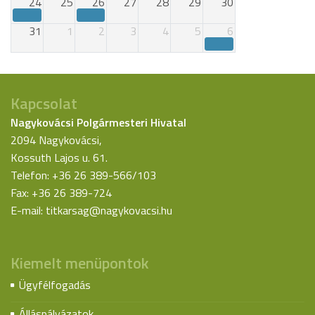
24
25
26
27
28
29
30
31
1
2
3
4
5
6
Kapcsolat
Nagykovácsi Polgármesteri Hivatal
2094 Nagykovácsi,
Kossuth Lajos u. 61.
Telefon: +36 26 389-566/103
Fax: +36 26 389-724
E-mail:
titkarsag@nagykovacsi.hu
Kiemelt menüpontok
Ügyfélfogadás
Álláspályázatok