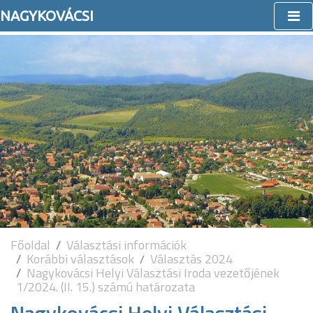
NAGYKOVÁCSI
Főoldal
Választási információk
Korábbi választások
Választás 2024
Nagykovácsi Helyi Választási Iroda vezetőjének
1/2024. (II. 15.) számú határozata