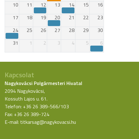
10
11
12
13
14
15
16
17
18
19
20
21
22
23
24
25
26
27
28
29
30
31
1
2
3
4
5
6
Kapcsolat
Nagykovácsi Polgármesteri Hivatal
2094 Nagykovácsi,
Kossuth Lajos u. 61.
Telefon: +36 26 389-566/103
Fax: +36 26 389-724
E-mail:
titkarsag@nagykovacsi.hu