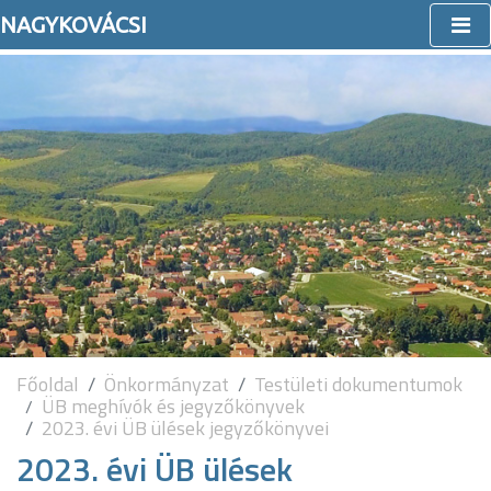
NAGYKOVÁCSI
Főoldal
Önkormányzat
Testületi dokumentumok
ÜB meghívók és jegyzőkönyvek
2023. évi ÜB ülések jegyzőkönyvei
2023. évi ÜB ülések