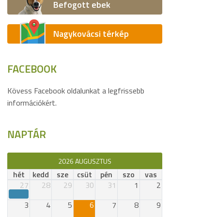
Befogott ebek
Nagykovácsi térkép
FACEBOOK
Kövess Facebook oldalunkat a legfrissebb
információkért.
NAPTÁR
2026 AUGUSZTUS
hét
kedd
sze
csüt
pén
szo
vas
27
28
29
30
31
1
2
3
4
5
6
7
8
9