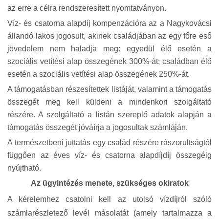
az erre a célra rendszeresített nyomtatványon.
Víz- és csatorna alapdíj kompenzációra az a Nagykovácsi
állandó lakos jogosult, akinek családjában az egy főre eső
jövedelem nem haladja meg: egyedül élő esetén a
szociális vetítési alap összegének 300%-át; családban élő
esetén a szociális vetítési alap összegének 250%-át.
A támogatásban részesítettek listáját, valamint a támogatás
összegét meg kell küldeni a mindenkori szolgáltató
részére. A szolgáltató a listán szereplő adatok alapján a
támogatás összegét jóváírja a jogosultak számláján.
A természetbeni juttatás egy család részére rászorultságtól
függően az éves víz- és csatorna alapdíjdíj összegéig
nyújtható.
Az ügyintézés menete, szükséges okiratok
A kérelemhez csatolni kell az utolsó vízdíjról szóló
számlarészletező levél másolatát (amely tartalmazza a