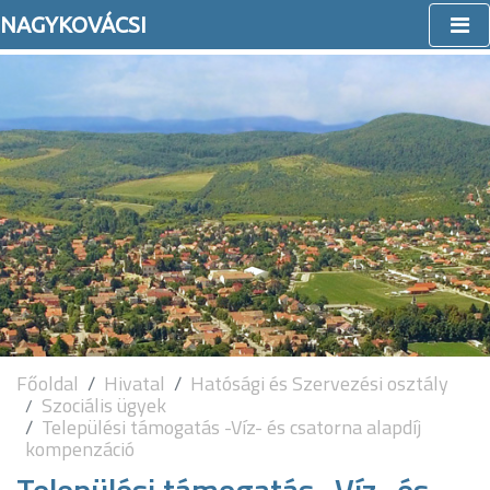
NAGYKOVÁCSI
Főoldal
Hivatal
Hatósági és Szervezési osztály
Szociális ügyek
Települési támogatás -Víz- és csatorna alapdíj
kompenzáció