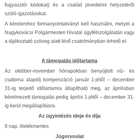
fogyasztói kódokat) és a család jövedelmi helyzetéről
szóló igazolásokat.
A kérelemhez formanyomtatványt kell használni
, melyet a
Nagykovácsi Polgármesteri Hivatal ügyfélszolgálatán vagy
a tájékoztató szöveg alatt lévő csatolmányban érhető el.
A támogatás időtartama
Az október-november hónapokban benyújtott víz- és
csatorna alapdíj kompenzáció január 1-jétől – december
31-ig terjedő időtartamra állapítható meg, az áprilisban
kérelmezett támogatás pedig április 1-jétől – december 31-
ig kerül megállapításra.
Az ügyintézés ideje és díja
8 nap, illetékmentes
Jogorvoslat