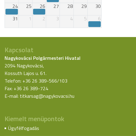
24
25
26
27
28
29
30
31
1
2
3
4
5
6
Kapcsolat
Nagykovácsi Polgármesteri Hivatal
2094 Nagykovácsi,
Kossuth Lajos u. 61.
Telefon: +36 26 389-566/103
Fax: +36 26 389-724
E-mail:
titkarsag@nagykovacsi.hu
Kiemelt menüpontok
Ügyfélfogadás