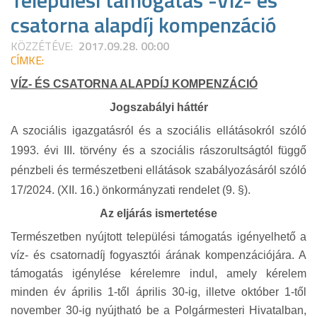
Települési támogatás -Víz- és
csatorna alapdíj kompenzáció
KÖZZÉTÉVE:
2017.09.28. 00:00
CÍMKE:
VÍZ- ÉS CSATORNA ALAPDÍJ KOMPENZÁCIÓ
Jogszabályi háttér
A szociális igazgatásról és a szociális ellátásokról szóló
1993. évi III. törvény és a szociális rászorultságtól függő
pénzbeli és természetbeni ellátások szabályozásáról szóló
17/2024. (XII. 16.) önkormányzati rendelet (9. §).
Az eljárás ismertetése
Természetben nyújtott települési támogatás igényelhető a
víz- és csatornadíj fogyasztói árának kompenzációjára. A
támogatás igénylése kérelemre indul, amely kérelem
minden év április 1-től április 30-ig, illetve október 1-től
november 30-ig nyújtható be a Polgármesteri Hivatalban,