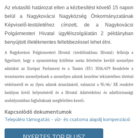
Az elutasító határozat ellen a kézbesítést követő 15 napon
belül a Nagykovácsi Nagyközség Önkormányzatának
Képviselő-testületéhez címzett, de a Nagykovácsi
Polgármesteri Hivatal ügyfélszolgálatán 2 példányban
benyújtott illetékmentes fellebbezéssel lehet élni.
A Nagykovácsi Polgármesteri Hivatal (továbbiakban: Hivatal) felhívja a
figyelmét, hogy a nyomtatvány kitöltése során felvételre kerülő személyes
adatokat
az Európai Parlament és a Tanács (EU) 2016/679 Rendelete a
természetes személyeknek a személyes adatok kezelése tekintetében történő
védelméről és az ilyen adatok áramlásáról, valamint a 95/46/ EK rendelet
hatályon kívül helyezéséről
és a Hivatal Adatvédelmi és adatbiztonsági
szabályzatában foglaltaknak megfelelően kezeli.
Kapcsolódó dokumentumok
Települési támogatás - víz- és csatorna alapdíj kompenzáció
NYERTES TOP PLUSZ