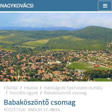
NAGYKOVÁCSI
Főoldal
Hivatal
Hatósági és Szervezési osztály
Szociális ügyek
Babaköszöntő csomag
Babaköszöntő csomag
KÖZZÉTÉVE:
2023.07.17. 08:54