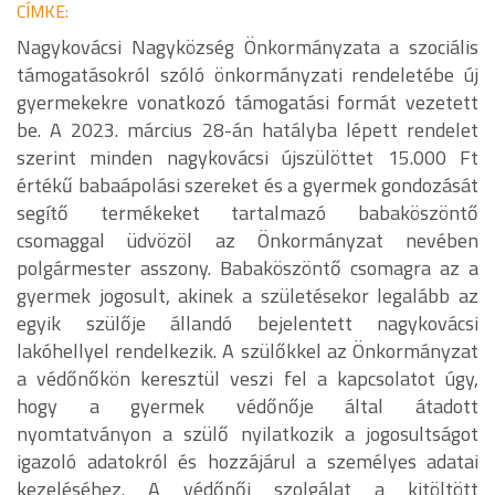
CÍMKE:
Nagykovácsi Nagyközség Önkormányzata a szociális
támogatásokról szóló önkormányzati rendeletébe új
gyermekekre vonatkozó támogatási formát vezetett
be. A 2023. március 28-án hatályba lépett rendelet
szerint minden nagykovácsi újszülöttet 15.000 Ft
értékű babaápolási szereket és a gyermek gondozását
segítő termékeket tartalmazó babaköszöntő
csomaggal üdvözöl az Önkormányzat nevében
polgármester asszony. Babaköszöntő csomagra az a
gyermek jogosult, akinek a születésekor legalább az
egyik szülője állandó bejelentett nagykovácsi
lakóhellyel rendelkezik. A szülőkkel az Önkormányzat
a védőnőkön keresztül veszi fel a kapcsolatot úgy,
hogy a gyermek védőnője által átadott
nyomtatványon a szülő nyilatkozik a jogosultságot
igazoló adatokról és hozzájárul a személyes adatai
kezeléséhez. A védőnői szolgálat a kitöltött