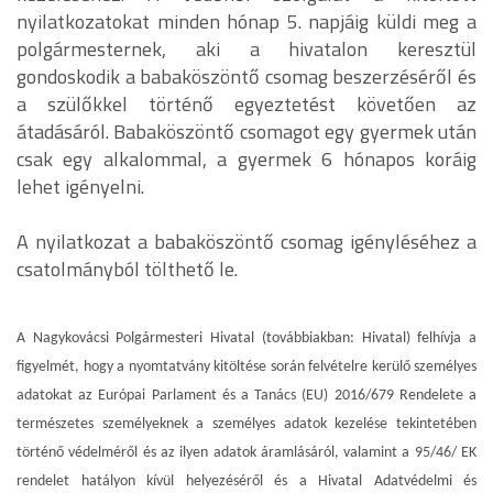
nyilatkozatokat minden hónap 5. napjáig küldi meg a
polgármesternek, aki a hivatalon keresztül
gondoskodik a babaköszöntő csomag beszerzéséről és
a szülőkkel történő egyeztetést követően az
átadásáról. Babaköszöntő csomagot egy gyermek után
csak egy alkalommal, a gyermek 6 hónapos koráig
lehet igényelni.
A nyilatkozat a babaköszöntő csomag igényléséhez a
csatolmányból tölthető le.
A Nagykovácsi Polgármesteri Hivatal (továbbiakban: Hivatal) felhívja a
figyelmét, hogy a nyomtatvány kitöltése során felvételre kerülő személyes
adatokat az Európai Parlament és a Tanács (EU) 2016/679 Rendelete a
természetes személyeknek a személyes adatok kezelése tekintetében
történő védelméről és az ilyen adatok áramlásáról, valamint a 95/46/ EK
rendelet hatályon kívül helyezéséről és a Hivatal Adatvédelmi és