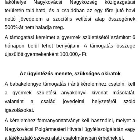
lakóhelye Nagykovácsi Nagyközség közigazgatási
területén található, és a családban az egy főre jutó havi
nettó jövedelem a szociális vetítési alap
összegének
500%-át nem haladja meg.
A támogatási kérelmet a gyermek születésétől számított 6
hónapon belül lehet benyújtani. A támogatás összege
újszülött
gyermekenként 100.000,- Ft.
Az ügyintézés menete, szükséges okiratok
A babakelengye támogatás iránti kérelemhez csatolni kell
a gyermek születési anyakönyvi kivonat másolatát,
valamint a család jövedelmi helyzetéről szóló
igazolásokat.
A kérelemhez formanyomtatványt kell használni
, melyet a
Nagykovácsi Polgármesteri Hivatal ügyfélszolgálatán vagy
a tájékoztató szöveg alatti csatolmányban érhetnek el.