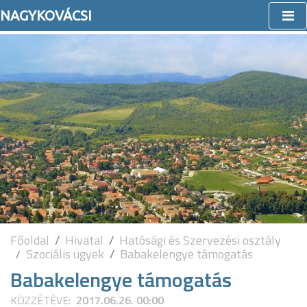
NAGYKOVÁCSI
Főoldal
Hivatal
Hatósági és Szervezési osztály
Szociális ügyek
Babakelengye támogatás
Babakelengye támogatás
KÖZZÉTÉVE:
2017.06.26. 00:00