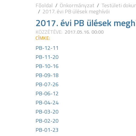
Főoldal
Önkormányzat
Testületi dok
2017. évi PB ülések meghívói
2017. évi PB ülések megh
KÖZZÉTÉVE:
2017.05.16. 00:00
CÍMKE:
PB-12-11
PB-11-20
PB-10-16
PB-09-18
PB-07-26
PB-06-12
PB-04-24
PB-03-20
PB-02-20
PB-01-23