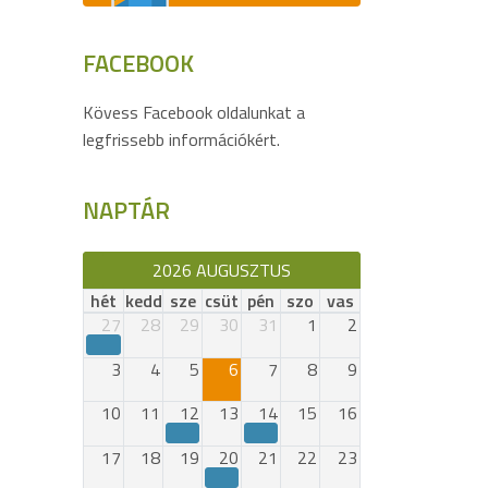
FACEBOOK
Kövess Facebook oldalunkat a
legfrissebb információkért.
NAPTÁR
2026 AUGUSZTUS
hét
kedd
sze
csüt
pén
szo
vas
27
28
29
30
31
1
2
3
4
5
6
7
8
9
10
11
12
13
14
15
16
17
18
19
20
21
22
23