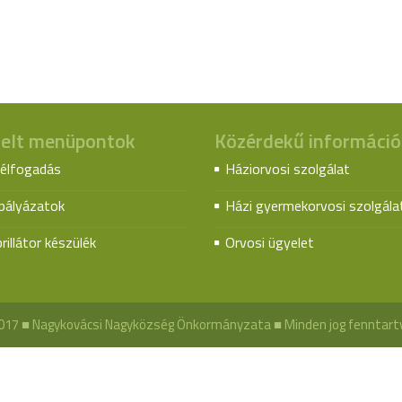
elt menüpontok
Közérdekű információ
élfogadás
Háziorvosi szolgálat
spályázatok
Házi gyermekorvosi szolgála
rillátor készülék
Orvosi ügyelet
017 ■ Nagykovácsi Nagyközség Önkormányzata ■ Minden jog fenntart