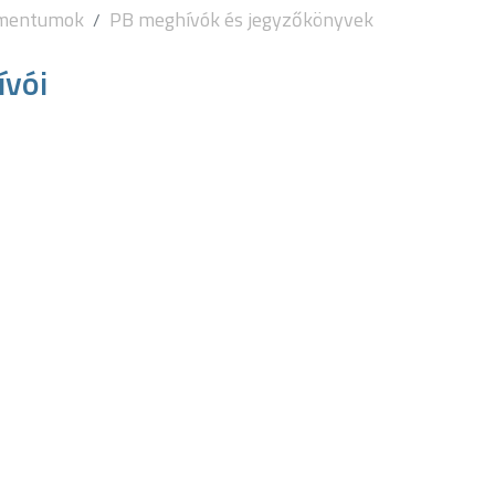
umentumok
PB meghívók és jegyzőkönyvek
ívói