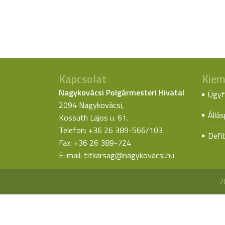
Kapcsolat
Kiem
Nagykovácsi Polgármesteri Hivatal
Ügyf
2094 Nagykovácsi,
Állá
Kossuth Lajos u. 61.
Telefon: +36 26 389-566/103
Defib
Fax: +36 26 389-724
E-mail:
titkarsag@nagykovacsi.hu
2