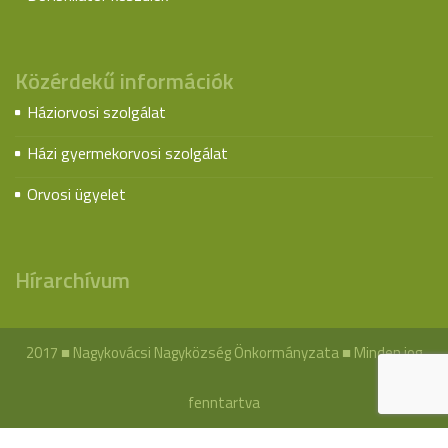
Közérdekű információk
Háziorvosi szolgálat
Házi gyermekorvosi szolgálat
Orvosi ügyelet
Hírarchívum
2017 ■ Nagykovácsi Nagyközség Önkormányzata ■ Minden jog
fenntartva