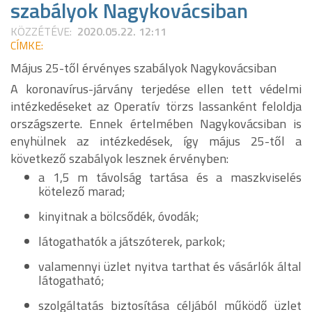
szabályok Nagykovácsiban
KÖZZÉTÉVE:
2020.05.22. 12:11
CÍMKE:
Május 25-től érvényes szabályok Nagykovácsiban
A koronavírus-járvány terjedése ellen tett védelmi
intézkedéseket az Operatív törzs lassanként feloldja
országszerte. Ennek értelmében Nagykovácsiban is
enyhülnek az intézkedések, így május 25-től a
következő szabályok lesznek érvényben:
a 1,5 m távolság tartása és a maszkviselés
kötelező marad;
kinyitnak a bölcsődék, óvodák;
látogathatók a játszóterek, parkok;
valamennyi üzlet nyitva tarthat és vásárlók által
látogatható;
szolgáltatás biztosítása céljából működő üzlet