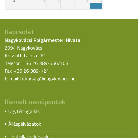
Kapcsolat
Nagykovácsi Polgármesteri Hivatal
2094 Nagykovácsi,
Kossuth Lajos u. 61.
Telefon: +36 26 389-566/103
Fax: +36 26 389-724
E-mail:
titkarsag@nagykovacsi.hu
Kiemelt menüpontok
Ügyfélfogadás
Álláspályázatok
Defibrillátor készülék