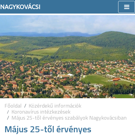
NAGYKOVÁCSI
Főoldal
Közérdekű információk
Koronavírus intézkezések
Május 25-től érvényes szabályok Nagykovácsiban
Május 25-től érvényes