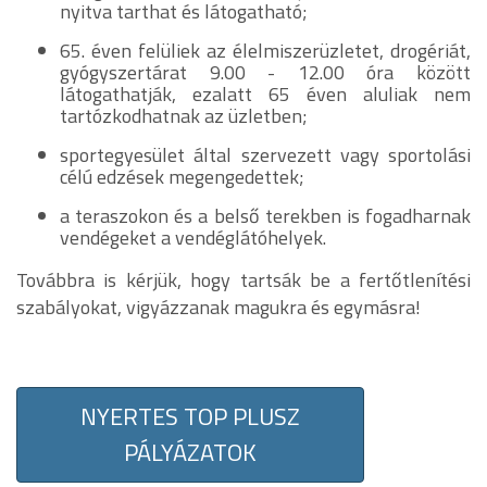
nyitva tarthat és látogatható;
65. éven felüliek az élelmiszerüzletet, drogériát,
gyógyszertárat 9.00 - 12.00 óra között
látogathatják, ezalatt 65 éven aluliak nem
tartózkodhatnak az üzletben;
sportegyesület által szervezett vagy sportolási
célú edzések megengedettek;
a teraszokon és a belső terekben is fogadharnak
vendégeket a vendéglátóhelyek.
Továbbra is kérjük, hogy tartsák be a fertőtlenítési
szabályokat, vigyázzanak magukra és egymásra!
NYERTES TOP PLUSZ
PÁLYÁZATOK