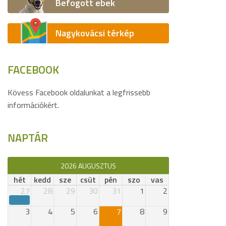
Befogott ebek
Nagykovácsi térkép
FACEBOOK
Kövess Facebook oldalunkat a legfrissebb
információkért.
NAPTÁR
2026 AUGUSZTUS
hét
kedd
sze
csüt
pén
szo
vas
27
28
29
30
31
1
2
3
4
5
6
7
8
9