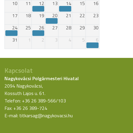
10
11
12
13
14
15
16
17
18
19
20
21
22
23
24
25
26
27
28
29
30
31
1
2
3
4
5
6
Kapcsolat
Nagykovácsi Polgármesteri Hivatal
2094 Nagykovácsi,
Kossuth Lajos u. 61.
Telefon: +36 26 389-566/103
Fax: +36 26 389-724
E-mail:
titkarsag@nagykovacsi.hu