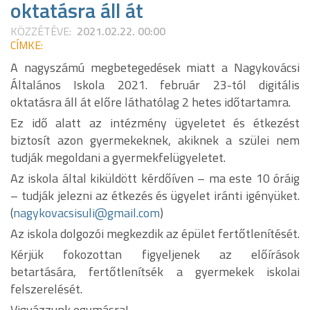
oktatásra áll át
KÖZZÉTÉVE:
2021.02.22. 00:00
CÍMKE:
A nagyszámú megbetegedések miatt a Nagykovácsi
Általános Iskola 2021. február 23-tól digitális
oktatásra áll át előre láthatólag 2 hetes időtartamra.
Ez idő alatt az intézmény ügyeletet és étkezést
biztosít azon gyermekeknek, akiknek a szülei nem
tudják megoldani a gyermekfelügyeletet.
Az iskola által kiküldött kérdőíven – ma este 10 óráig
– tudják jelezni az étkezés és ügyelet iránti igényüket.
(
nagykovacsisuli@gmail.com
)
Az iskola dolgozói megkezdik az épület fertőtlenítését.
Kérjük fokozottan figyeljenek az előírások
betartására, fertőtlenítsék a gyermekek iskolai
felszerelését.
Vigyázzunk egymásra!