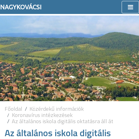
NAGYKOVÁCSI
Főoldal
Közérdekű információk
Koronavírus intézkezések
Az általános iskola digitális oktatásra áll át
Az általános iskola digitális