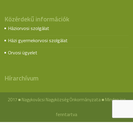
Közérdekű információk
Háziorvosi szolgálat
Házi gyermekorvosi szolgálat
Orvosi ügyelet
Hírarchívum
2017 ■ Nagykovácsi Nagyközség Önkormányzata ■ Minden jog
fenntartva