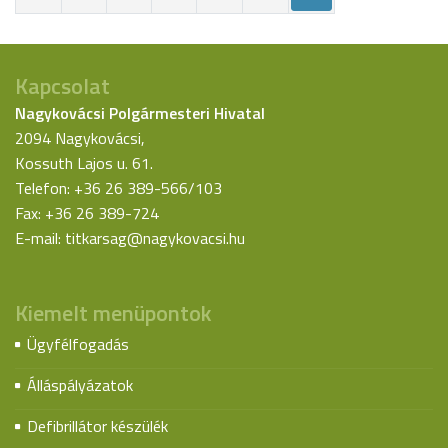
Kapcsolat
Nagykovácsi Polgármesteri Hivatal
2094 Nagykovácsi,
Kossuth Lajos u. 61.
Telefon: +36 26 389-566/103
Fax: +36 26 389-724
E-mail:
titkarsag@nagykovacsi.hu
Kiemelt menüpontok
Ügyfélfogadás
Álláspályázatok
Defibrillátor készülék