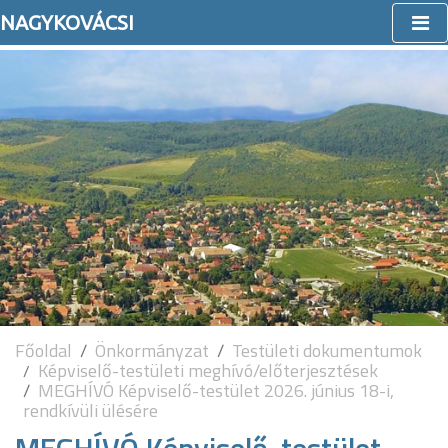
NAGYKOVÁCSI
Főoldal
Önkormányzat
Testületi dokumentumok
Képviselő-testületi meghívó/előterjesztések
MEGHÍVÓ Képviselő-testület 2026. június 18-i,
rendkívüli ülésére