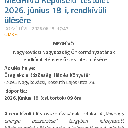
MEGHÍVÓ Képviselő-testület
2026. június 18-i, rendkívüli
ülésére
KÖZZÉTÉVE:
2026.06.15. 17:47
CÍMKE:
MEGHÍVÓ
Nagykovácsi Nagyközség Önkormányzatának
rendkívüli Képviselő-testületi ülésére
Az ülés helye:
Öregiskola Közösségi Ház és Könyvtár
(2094 Nagykovácsi, Kossuth Lajos utca 78.
Időpontja:
2026. június 18. (csütörtök) 09 óra
A rendkívüli ülés összehívásának indoka:
A „Villamos
energia beszerzése” tárgyban lefolytatott
közbeszerzési eljárás során alkalmazott rövid ajánlati