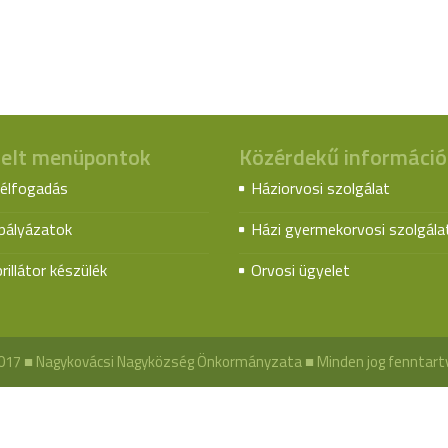
elt menüpontok
Közérdekű információ
élfogadás
Háziorvosi szolgálat
spályázatok
Házi gyermekorvosi szolgála
rillátor készülék
Orvosi ügyelet
017 ■ Nagykovácsi Nagyközség Önkormányzata ■ Minden jog fenntart