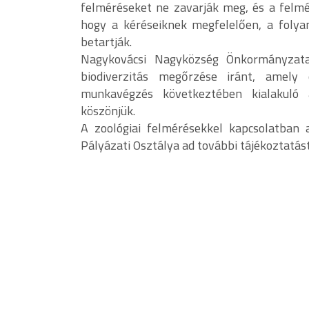
felméréseket ne zavarják meg, és a felm
hogy a kéréseiknek megfelelően, a foly
betartják.
Nagykovácsi Nagyközség Önkormányzata
biodiverzitás megőrzése iránt, amely
munkavégzés következtében kialakuló 
köszönjük.
A zoológiai felmérésekkel kapcsolatban 
Pályázati Osztálya ad további tájékoztatást