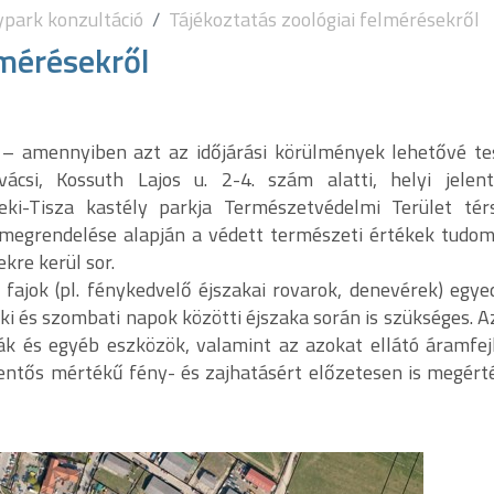
ypark konzultáció
Tájékoztatás zoológiai felmérésekről
lmérésekről
y – amennyiben azt az időjárási körülmények lehetővé te
csi, Kossuth Lajos u. 2-4. szám alatti, helyi jelen
eki-Tisza kastély parkja Természetvédelmi Terület tér
egrendelése alapján a védett természeti értékek tudo
kre kerül sor.
 fajok (pl. fénykedvelő éjszakai rovarok, denevérek) egye
i és szombati napok közötti éjszaka során is szükséges. A
k és egyéb eszközök, valamint az azokat ellátó áramfej
lentős mértékű fény- és zajhatásért előzetesen is megért