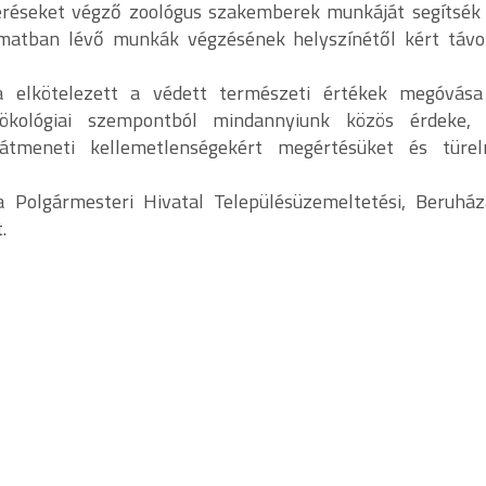
éréseket végző zoológus szakemberek munkáját segítsék 
amatban lévő munkák végzésének helyszínétől kért távo
 elkötelezett a védett természeti értékek megóvás
 ökológiai szempontból mindannyiunk közös érdeke,
átmeneti kellemetlenségekért megértésüket és türe
a Polgármesteri Hivatal Településüzemeltetési, Beruház
.