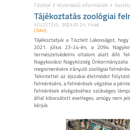
Főoldal
Közérdekű információk
Kastél
Tájékoztatás zoológiai fe
KÖZZÉTÉVE:
2021.07.21. 11:46
CÍMKE:
Tájékoztatjuk a Tisztelt Lakosságot, hog
2021. július 23-24-én, a 2094 Nagyková
természetvédelmi oltalom alatt álló Tel
Nagykovácsi Nagyközség Önkormányzata m
megismerésére irányuló zoológiai felmérése
Tekintettel az éjszakai életmódot folytató
felmérésére, a felmérések végzése a péntek
felmérések elvégzéséhez szükséges lámpá
által kibocsátott esetleges, amúgy nem je
kérjük.