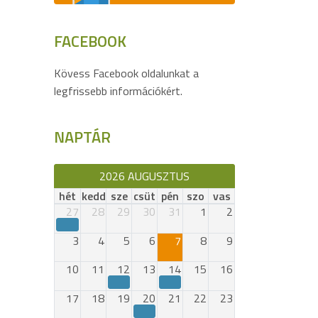
FACEBOOK
Kövess Facebook oldalunkat a
legfrissebb információkért.
NAPTÁR
2026 AUGUSZTUS
hét
kedd
sze
csüt
pén
szo
vas
27
28
29
30
31
1
2
3
4
5
6
7
8
9
10
11
12
13
14
15
16
17
18
19
20
21
22
23