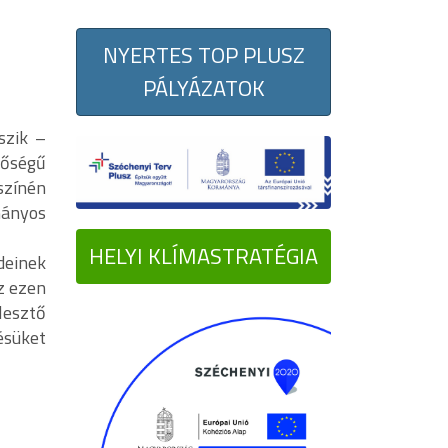
NYERTES TOP PLUSZ
PÁLYÁZATOK
szik –
tőségű
színén
mányos
HELYI KLÍMASTRATÉGIA
deinek
z ezen
lesztő
ésüket