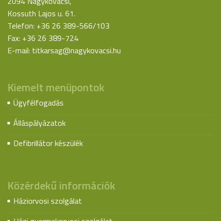
2094 Nagykovácsi,
Kossuth Lajos u. 61.
Telefon: +36 26 389-566/103
Fax: +36 26 389-724
E-mail:
titkarsag@nagykovacsi.hu
Kiemelt menüpontok
Ügyfélfogadás
Álláspályázatok
Defibrillátor készülék
Közérdekű információk
Háziorvosi szolgálat