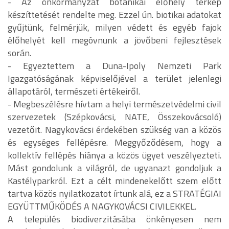
- Az önkormányzat botanikai élőhely térkép
készíttetését rendelte meg. Ezzel ún. biotikai adatokat
gyűjtünk, felmérjük, milyen védett és egyéb fajok
élőhelyét kell megóvnunk a jövőbeni fejlesztések
során.
- Egyeztettem a Duna-Ipoly Nemzeti Park
Igazgatóságának képviselőjével a terület jelenlegi
állapotáról, természeti értékeiről.
- Megbeszélésre hívtam a helyi természetvédelmi civil
szervezetek (Szépkovácsi, NATE, Összekovácsoló)
vezetőit. Nagykovácsi érdekében szükség van a közös
és egységes fellépésre. Meggyőződésem, hogy a
kollektív fellépés hiánya a közös ügyet veszélyezteti.
Mást gondolunk a világról, de ugyanazt gondoljuk a
Kastélyparkról. Ezt a célt mindenekelőtt szem előtt
tartva közös nyilatkozatot írtunk alá, ez a STRATÉGIAI
EGYÜTTMŰKÖDÉS A NAGYKOVÁCSI CIVILEKKEL.
A település biodiverzitásába önkényesen nem