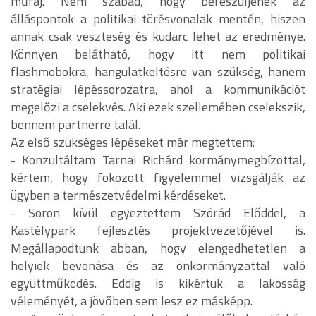
műfaj. Nem szabad, hogy befeszüljenek az
álláspontok a politikai törésvonalak mentén, hiszen
annak csak veszteség és kudarc lehet az eredménye.
Könnyen belátható, hogy itt nem politikai
flashmobokra, hangulatkeltésre van szükség, hanem
stratégiai lépéssorozatra, ahol a kommunikációt
megelőzi a cselekvés. Aki ezek szellemében cselekszik,
bennem partnerre talál.
Az első szükséges lépéseket már megtettem:
- Konzultáltam Tarnai Richárd kormánymegbízottal,
kértem, hogy fokozott figyelemmel vizsgálják az
ügyben a természetvédelmi kérdéseket.
- Soron kívül egyeztettem Szórád Előddel, a
Kastélypark fejlesztés projektvezetőjével is.
Megállapodtunk abban, hogy elengedhetetlen a
helyiek bevonása és az önkormányzattal való
együttműködés. Eddig is kikértük a lakosság
véleményét, a jövőben sem lesz ez másképp.