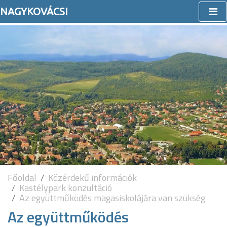
NAGYKOVÁCSI
Főoldal
Közérdekű információk
Kastélypark konzultáció
Az együttműködés magasiskolájára van szükség
Az együttműködés