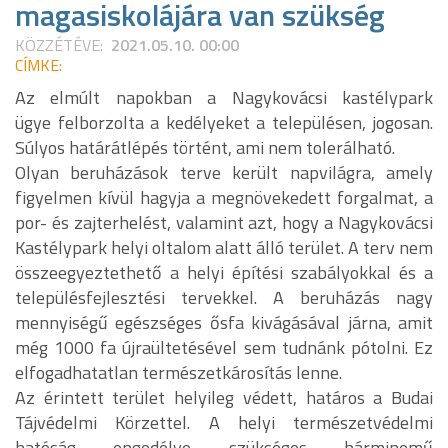
magasiskolájára van szükség
KÖZZÉTÉVE:
2021.05.10. 00:00
CÍMKE:
Az elmúlt napokban a Nagykovácsi kastélypark
ügye felborzolta a kedélyeket a településen, jogosan.
Súlyos határátlépés történt, ami nem tolerálható.
Olyan beruházások terve került napvilágra, amely
figyelmen kívül hagyja a megnövekedett forgalmat, a
por- és zajterhelést, valamint azt, hogy a Nagykovácsi
Kastélypark helyi oltalom alatt álló terület. A terv nem
összeegyeztethető a helyi építési szabályokkal és a
településfejlesztési tervekkel. A beruházás nagy
mennyiségű egészséges ősfa kivágásával járna, amit
még 1000 fa újraültetésével sem tudnánk pótolni. Ez
elfogadhatatlan természetkárosítás lenne.
Az érintett terület helyileg védett, határos a Budai
Tájvédelmi Körzettel. A helyi természetvédelmi
hatóság engedélye szükséges bárminemű