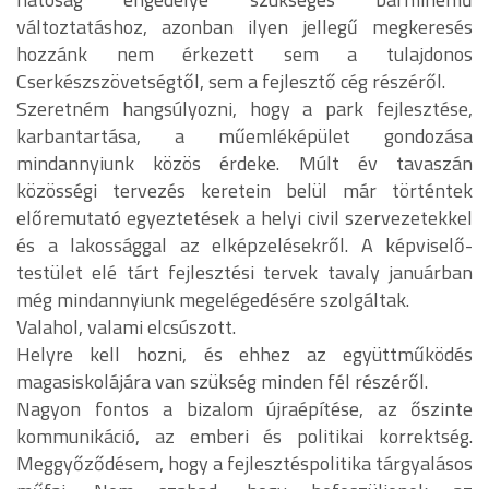
változtatáshoz, azonban ilyen jellegű megkeresés
hozzánk nem érkezett sem a tulajdonos
Cserkészszövetségtől, sem a fejlesztő cég részéről.
Szeretném hangsúlyozni, hogy a park fejlesztése,
karbantartása, a műemléképület gondozása
mindannyiunk közös érdeke. Múlt év tavaszán
közösségi tervezés keretein belül már történtek
előremutató egyeztetések a helyi civil szervezetekkel
és a lakossággal az elképzelésekről. A képviselő-
testület elé tárt fejlesztési tervek tavaly januárban
még mindannyiunk megelégedésére szolgáltak.
Valahol, valami elcsúszott.
Helyre kell hozni, és ehhez az együttműködés
magasiskolájára van szükség minden fél részéről.
Nagyon fontos a bizalom újraépítése, az őszinte
kommunikáció, az emberi és politikai korrektség.
Meggyőződésem, hogy a fejlesztéspolitika tárgyalásos