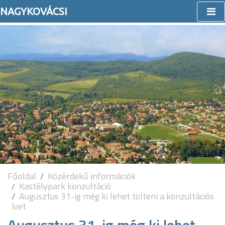
NAGYKOVÁCSI
Főoldal
Közérdekű információk
Kastélypark konzultáció
Augusztus 31-ig még ki lehet tölteni a konzultációs
ívet