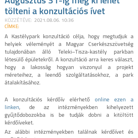
Augusztus 31-ig még ki lehet
tölteni a konzultációs ívet
KÖZZÉTÉVE:
2021.08.06. 10:36
CÍMKE:
A Kastélypark konzultáció célja, hogy megtudjuk a
helyiek véleményét a Magyar Cserkészszövetség
tulajdonában álló Teleki–Tisza-kastély parkban
létesülő épületekről. A konzultáció arra keres választ,
hogy a lakosság hogyan viszonyul a projekt
méreteihez, a leendő szolgáltatásokhoz, a park
átalakításához.
A konzultációs kérdőív elérhető
online ezen a
linken
, de az intézményekben kihelyezett
gyűjtődobozokba is be tudják dobni a kitöltött
kérdőíveket.
Az alábbi intézményekben találnak kérdőívet és