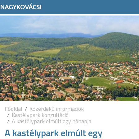
NAGYKOVÁCSI
Főoldal
Közérdekű információk
Kastélypark konzultáció
A kastélypark elmúlt egy hónapja
A kastélypark elmúlt egy