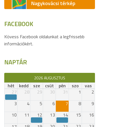
Nagykovácsi térkép
FACEBOOK
Kövess Facebook oldalunkat a legfrissebb
információkért.
NAPTÁR
2026 AUGUSZTUS
hét
kedd
sze
csüt
pén
szo
vas
27
28
29
30
31
1
2
3
4
5
6
7
8
9
10
11
12
13
14
15
16
17
18
19
20
21
22
23