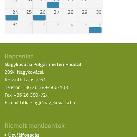
24
25
26
27
28
29
30
31
1
2
3
4
5
6
Kapcsolat
Nagykovácsi Polgármesteri Hivatal
2094 Nagykovácsi,
Kossuth Lajos u. 61.
Telefon: +36 26 389-566/103
Fax: +36 26 389-724
E-mail:
titkarsag@nagykovacsi.hu
Kiemelt menüpontok
Ügyfélfogadás