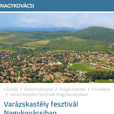
NAGYKOVÁCSI
Főoldal
Önkormányzat
Polgármester
Hírvideók
Varázskastély fesztivál Nagykovácsiban
Varázskastély fesztivál
Nagykovácsiban