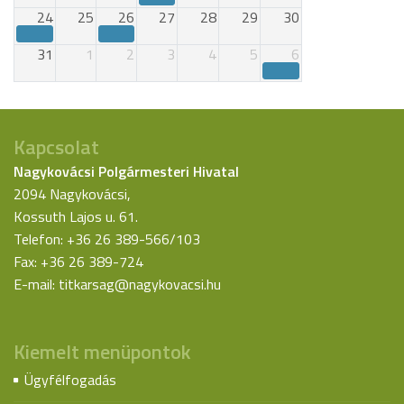
24
25
26
27
28
29
30
31
1
2
3
4
5
6
Kapcsolat
Nagykovácsi Polgármesteri Hivatal
2094 Nagykovácsi,
Kossuth Lajos u. 61.
Telefon: +36 26 389-566/103
Fax: +36 26 389-724
E-mail:
titkarsag@nagykovacsi.hu
Kiemelt menüpontok
Ügyfélfogadás