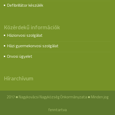
Defibrillátor készülék
Közérdekű információk
Háziorvosi szolgálat
Házi gyermekorvosi szolgálat
Orvosi ügyelet
Hírarchívum
2017 ■ Nagykovácsi Nagyközség Önkormányzata ■ Minden jog
fenntartva