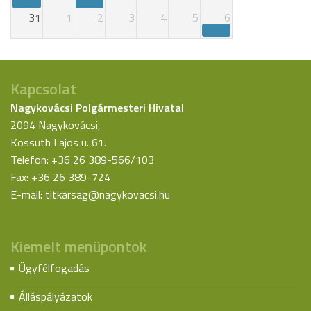
31
1
2
3
4
5
6
Kapcsolat
Nagykovácsi Polgármesteri Hivatal
2094 Nagykovácsi,
Kossuth Lajos u. 61.
Telefon: +36 26 389-566/103
Fax: +36 26 389-724
E-mail:
titkarsag@nagykovacsi.hu
Kiemelt menüpontok
Ügyfélfogadás
Álláspályázatok