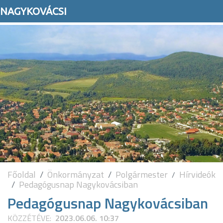
NAGYKOVÁCSI
Főoldal
Önkormányzat
Polgármester
Hírvideók
Pedagógusnap Nagykovácsiban
Pedagógusnap Nagykovácsiban
KÖZZÉTÉVE:
2023.06.06. 10:37